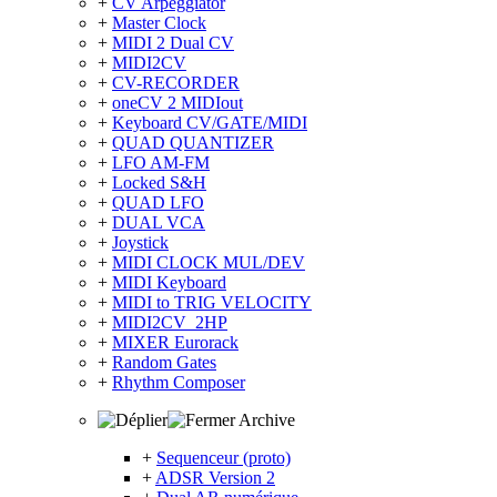
+
CV Arpeggiator
+
Master Clock
+
MIDI 2 Dual CV
+
MIDI2CV
+
CV-RECORDER
+
oneCV 2 MIDIout
+
Keyboard CV/GATE/MIDI
+
QUAD QUANTIZER
+
LFO AM-FM
+
Locked S&H
+
QUAD LFO
+
DUAL VCA
+
Joystick
+
MIDI CLOCK MUL/DEV
+
MIDI Keyboard
+
MIDI to TRIG VELOCITY
+
MIDI2CV_2HP
+
MIXER Eurorack
+
Random Gates
+
Rhythm Composer
Archive
+
Sequenceur (proto)
+
ADSR Version 2