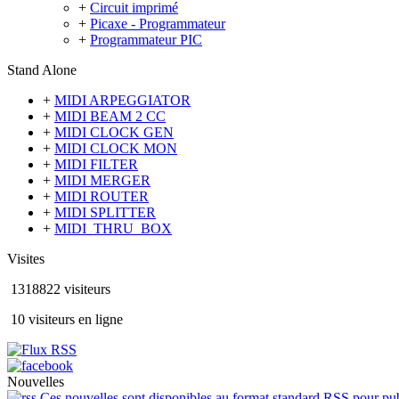
+
Circuit imprimé
+
Picaxe - Programmateur
+
Programmateur PIC
Stand Alone
+
MIDI ARPEGGIATOR
+
MIDI BEAM 2 CC
+
MIDI CLOCK GEN
+
MIDI CLOCK MON
+
MIDI FILTER
+
MIDI MERGER
+
MIDI ROUTER
+
MIDI SPLITTER
+
MIDI_THRU_BOX
Visites
1318822 visiteurs
10 visiteurs en ligne
Nouvelles
Ces nouvelles sont disponibles au format standard RSS pour publ