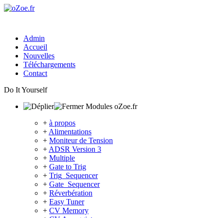
Admin
Accueil
Nouvelles
Téléchargements
Contact
Do It Yourself
Modules oZoe.fr
+
à propos
+
Alimentations
+
Moniteur de Tension
+
ADSR Version 3
+
Multiple
+
Gate to Trig
+
Trig_Sequencer
+
Gate_Sequencer
+
Réverbération
+
Easy Tuner
+
CV Memory