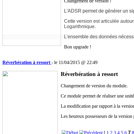
Changement de version !
L'ADSR permet de générer un sign
Cette version est articulée autou
Logarithmique.
L'ensemble des données nécessair
Bon upgrade !
Réverbération à ressort
- le 11/04/2015 @ 22:49
Réverbération à ressort
Changement de version du module.
Ce module permet de réaliser une unité
La modification par rapport à la versi
Les heureux possesseurs de la version
[
1
2
3
4
5
6
7