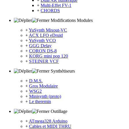
+
Dual AR numérique
+
Multi-Effet FV-1
+
CHORDS
Modifications Modules
+
YuSynth Mixout-VC
+
ACX LFO eDruid
+
YuSynth VCO
+
GGG Delay
+
CORON DS-8
+
KORG mini pop 120
+
STEINER VCF
Synthétiseurs
+
D.M.S.
+
Gros Modulaire
+
WSG2
+
Minisynth (proto)
+
Le theremin
Outillage
+
ATmega328 Arduino
+
Cables et MIDI THRU