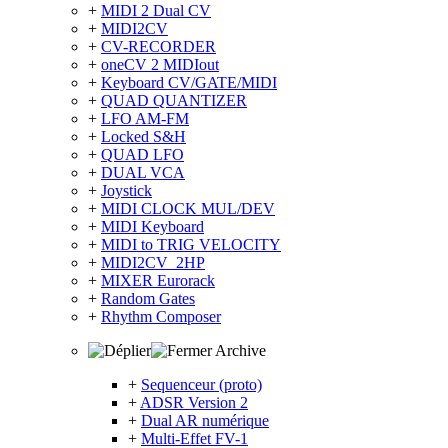
+
MIDI 2 Dual CV
+
MIDI2CV
+
CV-RECORDER
+
oneCV 2 MIDIout
+
Keyboard CV/GATE/MIDI
+
QUAD QUANTIZER
+
LFO AM-FM
+
Locked S&H
+
QUAD LFO
+
DUAL VCA
+
Joystick
+
MIDI CLOCK MUL/DEV
+
MIDI Keyboard
+
MIDI to TRIG VELOCITY
+
MIDI2CV_2HP
+
MIXER Eurorack
+
Random Gates
+
Rhythm Composer
Archive
+
Sequenceur (proto)
+
ADSR Version 2
+
Dual AR numérique
+
Multi-Effet FV-1