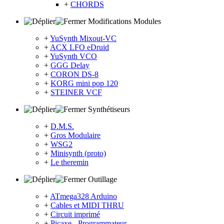
+
CHORDS
Modifications Modules
+
YuSynth Mixout-VC
+
ACX LFO eDruid
+
YuSynth VCO
+
GGG Delay
+
CORON DS-8
+
KORG mini pop 120
+
STEINER VCF
Synthétiseurs
+
D.M.S.
+
Gros Modulaire
+
WSG2
+
Minisynth (proto)
+
Le theremin
Outillage
+
ATmega328 Arduino
+
Cables et MIDI THRU
+
Circuit imprimé
+
Picaxe - Programmateur