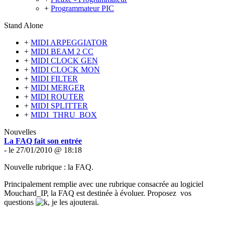
+
Programmateur PIC
Stand Alone
+
MIDI ARPEGGIATOR
+
MIDI BEAM 2 CC
+
MIDI CLOCK GEN
+
MIDI CLOCK MON
+
MIDI FILTER
+
MIDI MERGER
+
MIDI ROUTER
+
MIDI SPLITTER
+
MIDI_THRU_BOX
Nouvelles
La FAQ fait son entrée
- le 27/01/2010 @ 18:18
Nouvelle rubrique : la FAQ.
Principalement remplie avec une rubrique consacrée au logiciel
Mouchard_IP, la FAQ est destinée à évoluer. Proposez vos
questions
, je les ajouterai.