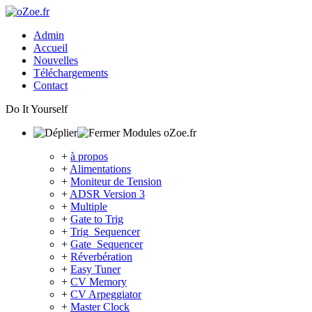
Admin
Accueil
Nouvelles
Téléchargements
Contact
Do It Yourself
Modules oZoe.fr
+
à propos
+
Alimentations
+
Moniteur de Tension
+
ADSR Version 3
+
Multiple
+
Gate to Trig
+
Trig_Sequencer
+
Gate_Sequencer
+
Réverbération
+
Easy Tuner
+
CV Memory
+
CV Arpeggiator
+
Master Clock