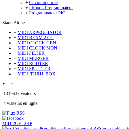
+
Circuit imprimé
+
Picaxe - Programmateur
+
Programmateur PIC
Stand Alone
+
MIDI ARPEGGIATOR
+
MIDI BEAM 2 CC
+
MIDI CLOCK GEN
+
MIDI CLOCK MON
+
MIDI FILTER
+
MIDI MERGER
+
MIDI ROUTER
+
MIDI SPLITTER
+
MIDI_THRU_BOX
Visites
1319437 visiteurs
4 visiteurs en ligne
MIDI2CV_2HP
Cet article est disponible en format standard RSS pour publicatio