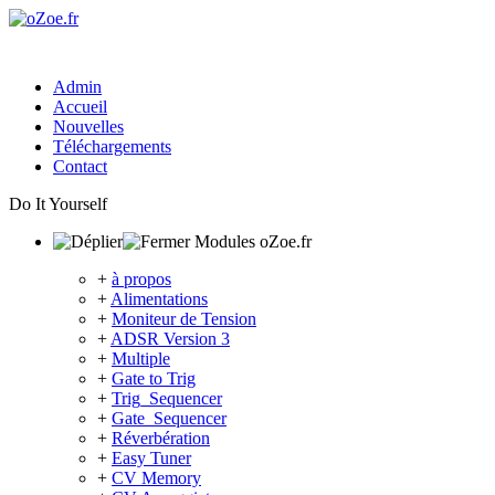
Admin
Accueil
Nouvelles
Téléchargements
Contact
Do It Yourself
Modules oZoe.fr
+
à propos
+
Alimentations
+
Moniteur de Tension
+
ADSR Version 3
+
Multiple
+
Gate to Trig
+
Trig_Sequencer
+
Gate_Sequencer
+
Réverbération
+
Easy Tuner
+
CV Memory