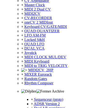
+
CV Arpeggiator
+
Master Clock
+
MIDI 2 Dual CV
+
MIDI2CV
+
CV-RECORDER
+
oneCV 2 MIDIout
+
Keyboard CV/GATE/MIDI
+
QUAD QUANTIZER
+
LFO AM-FM
+
Locked S&H
+
QUAD LFO
+
DUAL VCA
+
Joystick
+
MIDI CLOCK MUL/DEV
+
MIDI Keyboard
+
MIDI to TRIG VELOCITY
MIDI2CV_2HP
+
MIXER Eurorack
+
Random Gates
+
Rhythm Composer
Archive
+
Sequenceur (proto)
+
ADSR Version 2