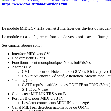
https://www.ozoe.fr/data/fr-articles.xml
Le module MIDI2CV 2HP permet d'interfacer des claviers ou séquenc
Le module est à configurer en fonction de vos besoins avant l’intégra
Ses caractéristiques sont :
Interface MIDI vers CV
Convertisseur 12 bits
Fonctionnement monophonique. Notes bufférisées.
2 sorties CV
CV1 = hauteur de Note entre 0 et 8 Volts (Octave) avec 
CV2 = Au choix : Vélocité, Aftertouch, Molette modul
1 sorties Gate
GATE représentatif des notes ON/OFF ou TRIG (50ms)
S-Trig ou V-Trig
Connecteur MIDI-IN TRS A ou B
Port USB-C pour MIDI USB IN.
Les deux connecteurs MIDI IN sont mergés.
Canal MIDI par détection automatique ou OMNI