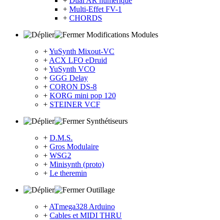
+
Dual AR numérique
+
Multi-Effet FV-1
+
CHORDS
Modifications Modules
+
YuSynth Mixout-VC
+
ACX LFO eDruid
+
YuSynth VCO
+
GGG Delay
+
CORON DS-8
+
KORG mini pop 120
+
STEINER VCF
Synthétiseurs
+
D.M.S.
+
Gros Modulaire
+
WSG2
+
Minisynth (proto)
+
Le theremin
Outillage
+
ATmega328 Arduino
+
Cables et MIDI THRU