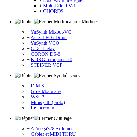
+
Dual AR numérique
+
Multi-Effet FV-1
+
CHORDS
Modifications Modules
+
YuSynth Mixout-VC
+
ACX LFO eDruid
+
YuSynth VCO
+
GGG Delay
+
CORON DS-8
+
KORG mini pop 120
+
STEINER VCF
Synthétiseurs
+
D.M.S.
+
Gros Modulaire
+
WSG2
+
Minisynth (proto)
+
Le theremin
Outillage
+
ATmega328 Arduino
+
Cables et MIDI THRU