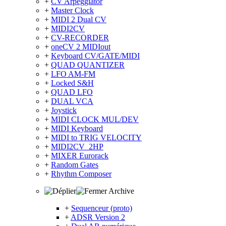
+
CV Arpeggiator
+
Master Clock
+
MIDI 2 Dual CV
+
MIDI2CV
+
CV-RECORDER
+
oneCV 2 MIDIout
+
Keyboard CV/GATE/MIDI
+
QUAD QUANTIZER
+
LFO AM-FM
+
Locked S&H
+
QUAD LFO
+
DUAL VCA
+
Joystick
+
MIDI CLOCK MUL/DEV
+
MIDI Keyboard
+
MIDI to TRIG VELOCITY
+
MIDI2CV_2HP
+
MIXER Eurorack
+
Random Gates
+
Rhythm Composer
Archive
+
Sequenceur (proto)
+
ADSR Version 2