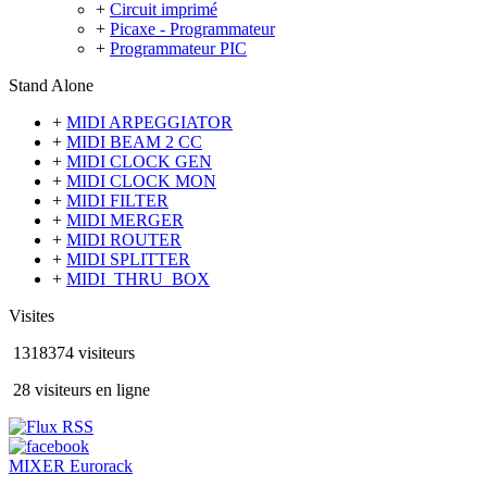
+
Circuit imprimé
+
Picaxe - Programmateur
+
Programmateur PIC
Stand Alone
+
MIDI ARPEGGIATOR
+
MIDI BEAM 2 CC
+
MIDI CLOCK GEN
+
MIDI CLOCK MON
+
MIDI FILTER
+
MIDI MERGER
+
MIDI ROUTER
+
MIDI SPLITTER
+
MIDI_THRU_BOX
Visites
1318374 visiteurs
28 visiteurs en ligne
MIXER Eurorack