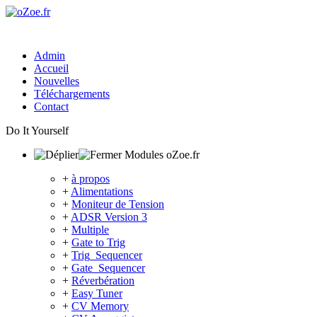
Admin
Accueil
Nouvelles
Téléchargements
Contact
Do It Yourself
Modules oZoe.fr
+
à propos
+
Alimentations
+
Moniteur de Tension
+
ADSR Version 3
+
Multiple
+
Gate to Trig
+
Trig_Sequencer
+
Gate_Sequencer
+
Réverbération
+
Easy Tuner
+
CV Memory