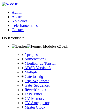
Admin
Accueil
Nouvelles
Téléchargements
Contact
Do It Yourself
Modules oZoe.fr
+
à propos
+
Alimentations
+
Moniteur de Tension
+
ADSR Version 3
+
Multiple
+
Gate to Trig
+
Trig_Sequencer
+
Gate_Sequencer
+
Réverbération
+
Easy Tuner
+
CV Memory
+
CV Arpeggiator
+
Master Clock