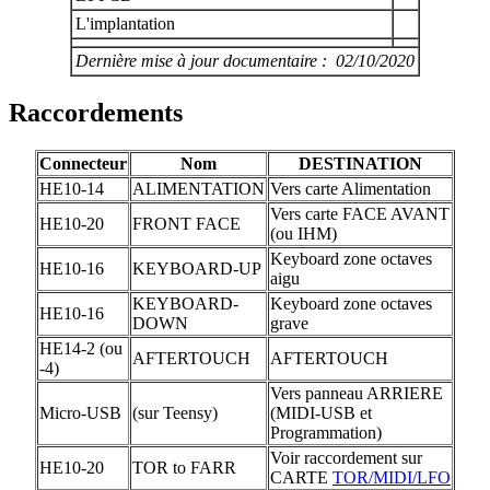
L'implantation
Dernière mise à jour documentaire : 02/10/2020
Raccordements
Connecteur
Nom
DESTINATION
HE10-14
ALIMENTATION
Vers carte Alimentation
Vers carte FACE AVANT
HE10-20
FRONT FACE
(ou IHM)
Keyboard zone octaves
HE10-16
KEYBOARD-UP
aigu
KEYBOARD-
Keyboard zone octaves
HE10-16
DOWN
grave
HE14-2 (ou
AFTERTOUCH
AFTERTOUCH
-4)
Vers panneau ARRIERE
Micro-USB
(sur Teensy)
(MIDI-USB et
Programmation)
Voir raccordement sur
HE10-20
TOR to FARR
CARTE
TOR/MIDI/LFO