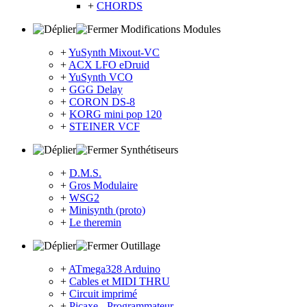
+
CHORDS
Modifications Modules
+
YuSynth Mixout-VC
+
ACX LFO eDruid
+
YuSynth VCO
+
GGG Delay
+
CORON DS-8
+
KORG mini pop 120
+
STEINER VCF
Synthétiseurs
+
D.M.S.
+
Gros Modulaire
+
WSG2
+
Minisynth (proto)
+
Le theremin
Outillage
+
ATmega328 Arduino
+
Cables et MIDI THRU
+
Circuit imprimé
+
Picaxe - Programmateur