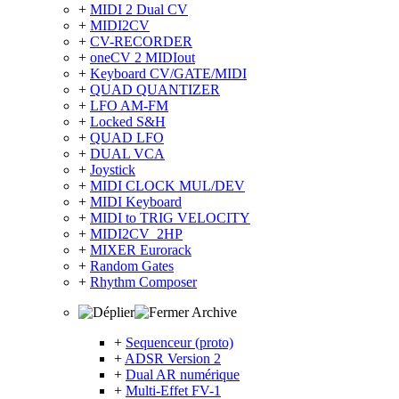
+
MIDI 2 Dual CV
+
MIDI2CV
+
CV-RECORDER
+
oneCV 2 MIDIout
+
Keyboard CV/GATE/MIDI
+
QUAD QUANTIZER
+
LFO AM-FM
+
Locked S&H
+
QUAD LFO
+
DUAL VCA
+
Joystick
+
MIDI CLOCK MUL/DEV
+
MIDI Keyboard
+
MIDI to TRIG VELOCITY
+
MIDI2CV_2HP
+
MIXER Eurorack
+
Random Gates
+
Rhythm Composer
Archive
+
Sequenceur (proto)
+
ADSR Version 2
+
Dual AR numérique
+
Multi-Effet FV-1