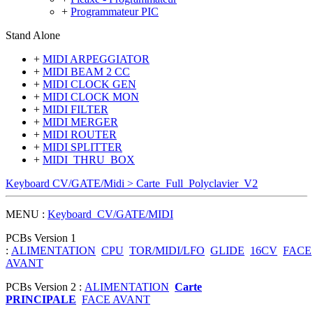
+
Programmateur PIC
Stand Alone
+
MIDI ARPEGGIATOR
+
MIDI BEAM 2 CC
+
MIDI CLOCK GEN
+
MIDI CLOCK MON
+
MIDI FILTER
+
MIDI MERGER
+
MIDI ROUTER
+
MIDI SPLITTER
+
MIDI_THRU_BOX
Keyboard CV/GATE/Midi > Carte_Full_Polyclavier_V2
MENU :
Keyboard_CV/GATE/MIDI
PCBs Version 1
:
ALIMENTATION
CPU
TOR/MIDI/LFO
GLIDE
16CV
FACE
AVANT
PCBs Version 2 :
ALIMENTATION
Carte
PRINCIPALE
FACE AVANT