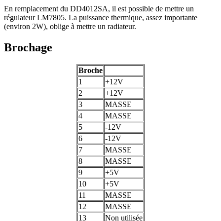
En remplacement du DD4012SA, il est possible de mettre un
régulateur LM7805. La puissance thermique, assez importante
(environ 2W), oblige à mettre un radiateur.
Brochage
Broche
1
+12V
2
+12V
3
MASSE
4
MASSE
5
-12V
6
-12V
7
MASSE
8
MASSE
9
+5V
10
+5V
11
MASSE
12
MASSE
13
Non utilisée