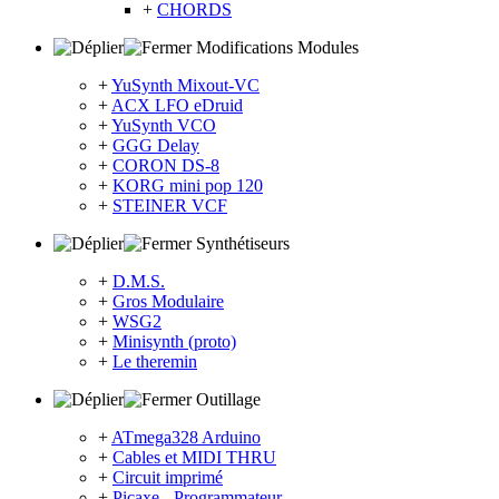
+
CHORDS
Modifications Modules
+
YuSynth Mixout-VC
+
ACX LFO eDruid
+
YuSynth VCO
+
GGG Delay
+
CORON DS-8
+
KORG mini pop 120
+
STEINER VCF
Synthétiseurs
+
D.M.S.
+
Gros Modulaire
+
WSG2
+
Minisynth (proto)
+
Le theremin
Outillage
+
ATmega328 Arduino
+
Cables et MIDI THRU
+
Circuit imprimé
+
Picaxe - Programmateur