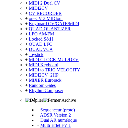
+
MIDI 2 Dual CV
+
MIDI2CV
+
CV-RECORDER
+
oneCV 2 MIDIout
+
Keyboard CV/GATE/MIDI
+
QUAD QUANTIZER
+
LFO AM-FM
+
Locked S&H
+
QUAD LFO
+
DUAL VCA
+
Joystick
+
MIDI CLOCK MUL/DEV
+
MIDI Keyboard
+
MIDI to TRIG VELOCITY
+
MIDI2CV_2HP
+
MIXER Eurorack
+
Random Gates
+
Rhythm Composer
Archive
+
Sequenceur (proto)
+
ADSR Version 2
+
Dual AR numérique
+
Multi-Effet FV-1