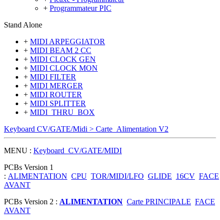
+
Programmateur PIC
Stand Alone
+
MIDI ARPEGGIATOR
+
MIDI BEAM 2 CC
+
MIDI CLOCK GEN
+
MIDI CLOCK MON
+
MIDI FILTER
+
MIDI MERGER
+
MIDI ROUTER
+
MIDI SPLITTER
+
MIDI_THRU_BOX
Keyboard CV/GATE/Midi > Carte_Alimentation V2
MENU :
Keyboard_CV/GATE/MIDI
PCBs Version 1
:
ALIMENTATION
CPU
TOR/MIDI/LFO
GLIDE
16CV
FACE
AVANT
PCBs Version 2 :
ALIMENTATION
Carte PRINCIPALE
FACE
AVANT