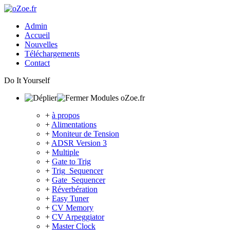
Admin
Accueil
Nouvelles
Téléchargements
Contact
Do It Yourself
Modules oZoe.fr
+
à propos
+
Alimentations
+
Moniteur de Tension
+
ADSR Version 3
+
Multiple
+
Gate to Trig
+
Trig_Sequencer
+
Gate_Sequencer
+
Réverbération
+
Easy Tuner
+
CV Memory
+
CV Arpeggiator
+
Master Clock