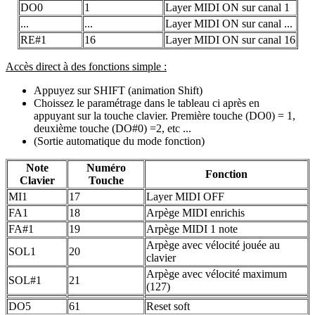
DO0
1
Layer MIDI ON sur canal 1
...
...
Layer MIDI ON sur canal ...
RE#1
16
Layer MIDI ON sur canal 16
Accès direct à des fonctions simple :
Appuyez sur SHIFT (animation Shift)
Choissez le paramétrage dans le tableau ci après en
appuyant sur la touche clavier. Première touche (DO0) = 1,
deuxième touche (DO#0) =2, etc ...
(Sortie automatique du mode fonction)
Note
Numéro
Fonction
Clavier
Touche
MI1
17
Layer MIDI OFF
FA1
18
Arpège MIDI enrichis
FA#1
19
Arpège MIDI 1 note
Arpège avec vélocité jouée au
SOL1
20
clavier
Arpège avec vélocité maximum
SOL#1
21
(127)
DO5
61
Reset soft