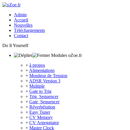
Admin
Accueil
Nouvelles
Téléchargements
Contact
Do It Yourself
Modules oZoe.fr
+
à propos
+
Alimentations
+
Moniteur de Tension
+
ADSR Version 3
+
Multiple
+
Gate to Trig
+
Trig_Sequencer
+
Gate_Sequencer
+
Réverbération
+
Easy Tuner
+
CV Memory
+
CV Arpeggiator
+
Master Clock