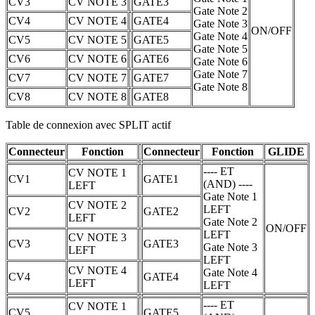
CV3
CV NOTE 3
GATE3
Gate Note 2
CV4
CV NOTE 4
GATE4
Gate Note 3
ON/OFF
Gate Note 4
CV5
CV NOTE 5
GATE5
Gate Note 5
CV6
CV NOTE 6
GATE6
Gate Note 6
Gate Note 7
CV7
CV NOTE 7
GATE7
Gate Note 8
CV8
CV NOTE 8
GATE8
Table de connexion avec SPLIT actif
Connecteur
Fonction
Connecteur
Fonction
GLIDE
---- ET
CV NOTE 1
CV1
GATE1
(AND) ----
LEFT
Gate Note 1
CV NOTE 2
LEFT
CV2
GATE2
LEFT
Gate Note 2
ON/OFF
LEFT
CV NOTE 3
CV3
GATE3
Gate Note 3
LEFT
LEFT
CV NOTE 4
Gate Note 4
CV4
GATE4
LEFT
LEFT
---- ET
CV NOTE 1
CV5
GATE5