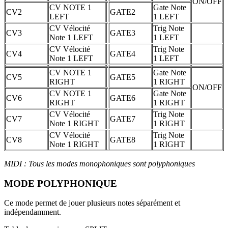
ON/OFF
CV NOTE 1
Gate Note
CV2
GATE2
LEFT
1 LEFT
CV Vélocité
Trig Note
CV3
GATE3
Note 1 LEFT
1 LEFT
CV Vélocité
Trig Note
CV4
GATE4
Note 1 LEFT
1 LEFT
CV NOTE 1
Gate Note
CV5
GATE5
RIGHT
1 RIGHT
ON/OFF
CV NOTE 1
Gate Note
CV6
GATE6
RIGHT
1 RIGHT
CV Vélocité
Trig Note
CV7
GATE7
Note 1 RIGHT
1 RIGHT
CV Vélocité
Trig Note
CV8
GATE8
Note 1 RIGHT
1 RIGHT
MIDI : Tous les modes monophoniques sont polyphoniques
MODE POLYPHONIQUE
Ce mode permet de jouer plusieurs notes séparément et
indépendamment.