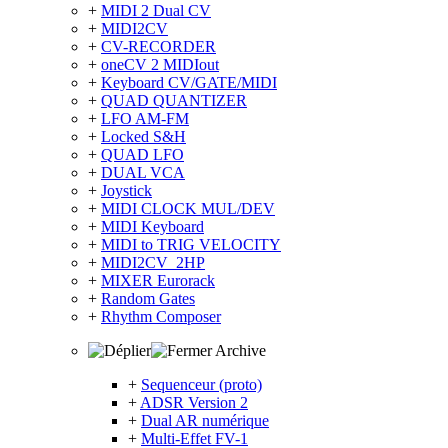
+
MIDI 2 Dual CV
+
MIDI2CV
+
CV-RECORDER
+
oneCV 2 MIDIout
+
Keyboard CV/GATE/MIDI
+
QUAD QUANTIZER
+
LFO AM-FM
+
Locked S&H
+
QUAD LFO
+
DUAL VCA
+
Joystick
+
MIDI CLOCK MUL/DEV
+
MIDI Keyboard
+
MIDI to TRIG VELOCITY
+
MIDI2CV_2HP
+
MIXER Eurorack
+
Random Gates
+
Rhythm Composer
Archive
+
Sequenceur (proto)
+
ADSR Version 2
+
Dual AR numérique
+
Multi-Effet FV-1