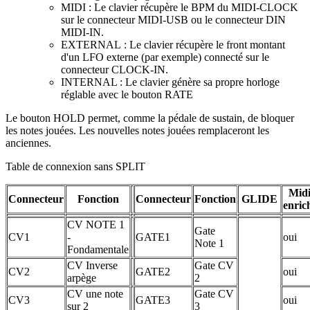
MIDI : Le clavier récupère le BPM du MIDI-CLOCK
sur le connecteur MIDI-USB ou le connecteur DIN
MIDI-IN.
EXTERNAL : Le clavier récupère le front montant
d'un LFO externe (par exemple) connecté sur le
connecteur CLOCK-IN.
INTERNAL : Le clavier génère sa propre horloge
réglable avec le bouton RATE
Le bouton HOLD permet, comme la pédale de sustain, de bloquer
les notes jouées. Les nouvelles notes jouées remplaceront les
anciennes.
Table de connexion sans SPLIT
Mid
Connecteur
Fonction
Connecteur
Fonction
GLIDE
enric
CV NOTE 1
Gate
CV1
-
GATE1
oui
Note 1
Fondamentale
CV Inverse
Gate CV
CV2
GATE2
oui
arpège
2
CV une note
Gate CV
CV3
GATE3
oui
sur 2
3