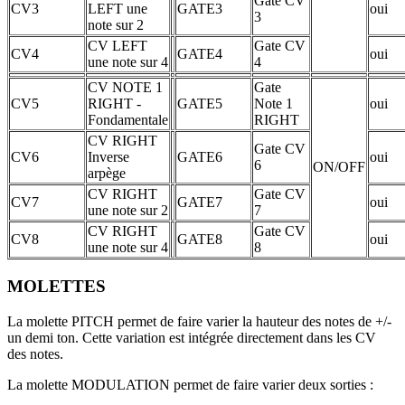
Gate CV
CV3
LEFT une
GATE3
oui
3
note sur 2
CV LEFT
Gate CV
CV4
GATE4
oui
une note sur 4
4
CV NOTE 1
Gate
CV5
RIGHT -
GATE5
Note 1
oui
Fondamentale
RIGHT
CV RIGHT
Gate CV
CV6
Inverse
GATE6
oui
6
ON/OFF
arpège
CV RIGHT
Gate CV
CV7
GATE7
oui
une note sur 2
7
CV RIGHT
Gate CV
CV8
GATE8
oui
une note sur 4
8
MOLETTES
La molette PITCH permet de faire varier la hauteur des notes de +/-
un demi ton. Cette variation est intégrée directement dans les CV
des notes.
La molette MODULATION permet de faire varier deux sorties :