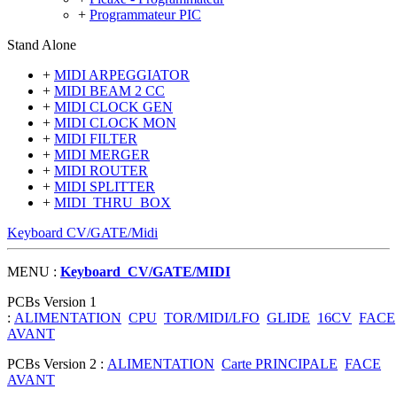
+
Programmateur PIC
Stand Alone
+
MIDI ARPEGGIATOR
+
MIDI BEAM 2 CC
+
MIDI CLOCK GEN
+
MIDI CLOCK MON
+
MIDI FILTER
+
MIDI MERGER
+
MIDI ROUTER
+
MIDI SPLITTER
+
MIDI_THRU_BOX
Keyboard CV/GATE/Midi
MENU :
Keyboard_CV/GATE/MIDI
PCBs Version 1
:
ALIMENTATION
CPU
TOR/MIDI/LFO
GLIDE
16CV
FACE
AVANT
PCBs Version 2 :
ALIMENTATION
Carte PRINCIPALE
FACE
AVANT