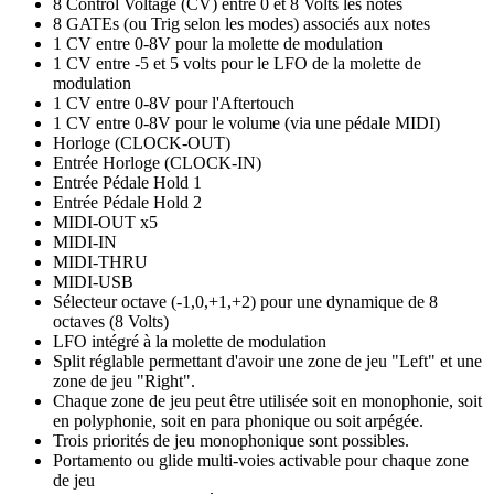
8 Control Voltage (CV) entre 0 et 8 Volts les notes
8 GATEs (ou Trig selon les modes) associés aux notes
1 CV entre 0-8V pour la molette de modulation
1 CV entre -5 et 5 volts pour le LFO de la molette de
modulation
1 CV entre 0-8V pour l'Aftertouch
1 CV entre 0-8V pour le volume (via une pédale MIDI)
Horloge (CLOCK-OUT)
Entrée Horloge (CLOCK-IN)
Entrée Pédale Hold 1
Entrée Pédale Hold 2
MIDI-OUT x5
MIDI-IN
MIDI-THRU
MIDI-USB
Sélecteur octave (-1,0,+1,+2) pour une dynamique de 8
octaves (8 Volts)
LFO intégré à la molette de modulation
Split réglable permettant d'avoir une zone de jeu "Left" et une
zone de jeu "Right".
Chaque zone de jeu peut être utilisée soit en monophonie, soit
en polyphonie, soit en para phonique ou soit arpégée.
Trois priorités de jeu monophonique sont possibles.
Portamento ou glide multi-voies activable pour chaque zone
de jeu