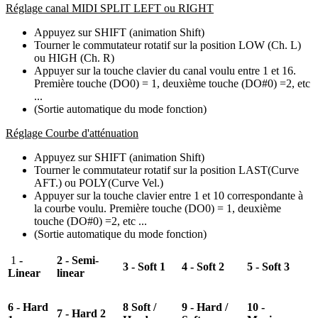
Réglage canal MIDI SPLIT LEFT ou RIGHT
Appuyez sur SHIFT (animation Shift)
Tourner le commutateur rotatif sur la position LOW (Ch. L)
ou HIGH (Ch. R)
Appuyer sur la touche clavier du canal voulu entre 1 et 16.
Première touche (DO0) = 1, deuxième touche (DO#0) =2, etc
...
(Sortie automatique du mode fonction)
Réglage Courbe d'atténuation
Appuyez sur SHIFT (animation Shift)
Tourner le commutateur rotatif sur la position LAST(Curve
AFT.) ou POLY(Curve Vel.)
Appuyer sur la touche clavier entre 1 et 10 correspondante à
la courbe voulu. Première touche (DO0) = 1, deuxième
touche (DO#0) =2, etc ...
(Sortie automatique du mode fonction)
1
-
2 - Semi-
3 - Soft 1
4 - Soft 2
5 - Soft 3
Linear
linear
6 - Hard
8 Soft /
9 - Hard /
10 -
7 - Hard 2