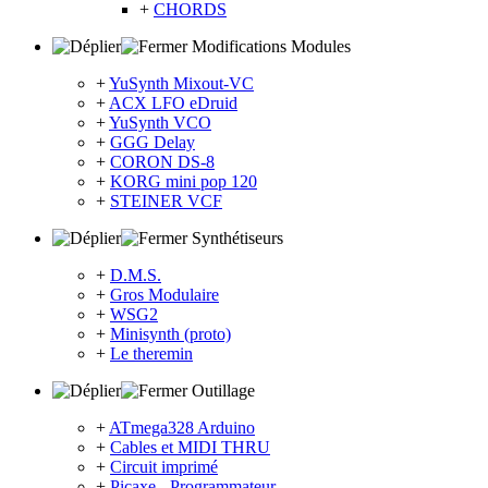
+
CHORDS
Modifications Modules
+
YuSynth Mixout-VC
+
ACX LFO eDruid
+
YuSynth VCO
+
GGG Delay
+
CORON DS-8
+
KORG mini pop 120
+
STEINER VCF
Synthétiseurs
+
D.M.S.
+
Gros Modulaire
+
WSG2
+
Minisynth (proto)
+
Le theremin
Outillage
+
ATmega328 Arduino
+
Cables et MIDI THRU
+
Circuit imprimé
+
Picaxe - Programmateur