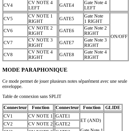
CV NOTE 4
Gate Note 4
CV4
GATE4
LEFT
LEFT
CV NOTE 1
Gate Note
CV5
GATE5
RIGHT
1 RIGHT
CV NOTE 2
Gate Note 2
CV6
GATE6
RIGHT
RIGHT
ON/OFF
CV NOTE 3
Gate Note 3
CV7
GATE7
RIGHT
RIGHT
CV NOTE 4
Gate Note 4
CV8
GATE8
RIGHT
RIGHT
MODE PARAPHONIQUE
Ce mode permet de jouer plusieurs notes séparément avec une seule
enveloppe.
Table de connexion sans SPLIT
Connecteur
Fonction
Connecteur
Fonction
GLIDE
CV1
CV NOTE 1
GATE1
ET (AND)
CV2
CV NOTE 2
GATE2
Gate Note 1