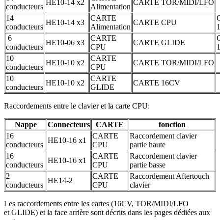
HE10-14 x2
CARTE TOR/MIDI/LFO
conducteurs
Alimentation
14
CARTE
HE10-14 x3
CARTE CPU
conducteurs
Alimentation
6
CARTE
HE10-06 x3
CARTE GLIDE
conducteurs
CPU
10
CARTE
HE10-10 x2
CARTE TOR/MIDI/LFO
conducteurs
CPU
10
CARTE
HE10-10 x2
CARTE 16CV
conducteurs
GLIDE
Raccordements entre le clavier et la carte CPU:
Nappe
Connecteurs
CARTE
fonction
16
CARTE
Raccordement clavier
HE10-16 x1
conducteurs
CPU
partie haute
16
CARTE
Raccordement clavier
HE10-16 x1
conducteurs
CPU
partie basse
2
CARTE
Raccordement Aftertouch
HE14-2
conducteurs
CPU
clavier
Les raccordements entre les cartes (16CV, TOR/MIDI/LFO
et GLIDE) et la face arrière sont décrits dans les pages dédiées aux