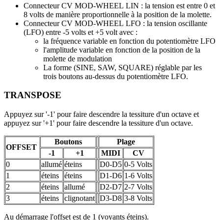
Connecteur CV MOD-WHEEL LIN : la tension est entre 0 et
8 volts de manière proportionnelle à la position de la molette.
Connecteur CV MOD-WHEEL LFO : la tension oscillante
(LFO) entre -5 volts et +5 volt avec :
la fréquence variable en fonction du potentiomètre LFO
l'amplitude variable en fonction de la position de la
molette de modulation
La forme (SINE, SAW, SQUARE) réglable par les
trois boutons au-dessus du potentiomètre LFO.
TRANSPOSE
Appuyez sur '-1' pour faire descendre la tessiture d'un octave et
appuyez sur '+1' pour faire descendre la tessiture d'un octave.
Boutons
Plage
OFFSET
-1
+1
MIDI
CV
0
allumé
éteins
D0-D5
0-5 Volts
1
éteins
éteins
D1-D6
1-6 Volts
2
éteins
allumé
D2-D7
2-7 Volts
3
éteins
clignotant
D3-D8
3-8 Volts
Au démarrage l'offset est de 1 (voyants éteins).