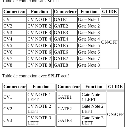
Table de connexion sans SPLIT
Connecteur
Fonction
Connecteur
Fonction
GLIDE
CV1
CV NOTE 1
GATE1
Gate Note 1
CV2
CV NOTE 2
GATE2
Gate Note 2
CV3
CV NOTE 3
GATE3
Gate Note 3
CV4
CV NOTE 4
GATE4
Gate Note 4
ON/OFF
CV5
CV NOTE 5
GATE5
Gate Note 5
CV6
CV NOTE 6
GATE6
Gate Note 6
CV7
CV NOTE 7
GATE7
Gate Note 7
CV8
CV NOTE 8
GATE8
Gate Note 8
Table de connexion avec SPLIT actif
Connecteur
Fonction
Connecteur
Fonction
GLIDE
CV NOTE 1
Gate Note
CV1
GATE1
LEFT
1 LEFT
CV NOTE 2
Gate Note 2
CV2
GATE2
LEFT
LEFT
ON/OFF
CV NOTE 3
Gate Note 3
CV3
GATE3
LEFT
LEFT