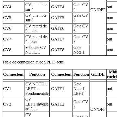
CV une note
Gate CV
CV4
GATE4
oui
sur 4
4
ON/OFF
CV une note
Gate CV
CV5
GATE5
non
sur 3
5
CV retard de
Gate CV
CV6
GATE6
non
2 notes
6
CV retard de
Gate CV
CV7
GATE7
oui
4 notes
7
Vélocité CV
Gate
CV8
GATE8
non
NOTE 1
Note 1
Table de connexion avec SPLIT actif
Mid
Connecteur
Fonction
Connecteur
Fonction
GLIDE
enric
CV NOTE 1
Gate
CV1
LEFT -
GATE1
Note 1
oui
Fondamentale
LEFT
CV
Gate CV
CV2
LEFT Inverse
GATE2
oui
2
arpège
ON/OFF
CV