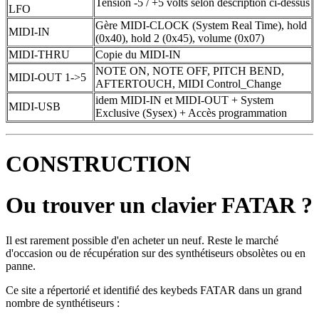
Tension -5 / +5 volts selon description ci-dessus
LFO
Gère MIDI-CLOCK (System Real Time), hold
MIDI-IN
(0x40), hold 2 (0x45), volume (0x07)
MIDI-THRU
Copie du MIDI-IN
NOTE ON, NOTE OFF, PITCH BEND,
MIDI-OUT 1->5
AFTERTOUCH, MIDI Control_Change
idem MIDI-IN et MIDI-OUT + System
MIDI-USB
Exclusive (Sysex) + Accès programmation
CONSTRUCTION
Ou trouver un clavier FATAR ?
Il est rarement possible d'en acheter un neuf. Reste le marché
d'occasion ou de récupération sur des synthétiseurs obsolètes ou en
panne.
Ce site a répertorié et identifié des keybeds FATAR dans un grand
nombre de synthétiseurs :