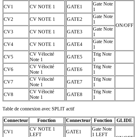
Gate Note
CV1
CV NOTE 1
GATE1
1
Gate Note
CV2
CV NOTE 1
GATE2
1
ON/OFF
Gate Note
CV3
CV NOTE 1
GATE3
1
Gate Note
CV4
CV NOTE 1
GATE4
1
CV Vélocité
Trig Note
CV5
GATE5
Note 1
1
CV Vélocité
Trig Note
CV6
GATE6
Note 1
1
CV Vélocité
Trig Note
CV7
GATE7
Note 1
1
CV Vélocité
Trig Note
CV8
GATE8
Note 1
1
Table de connexion avec SPLIT actif
Connecteur
Fonction
Connecteur
Fonction
GLIDE
CV NOTE 1
Gate Note
CV1
GATE1
LEFT
1 LEFT