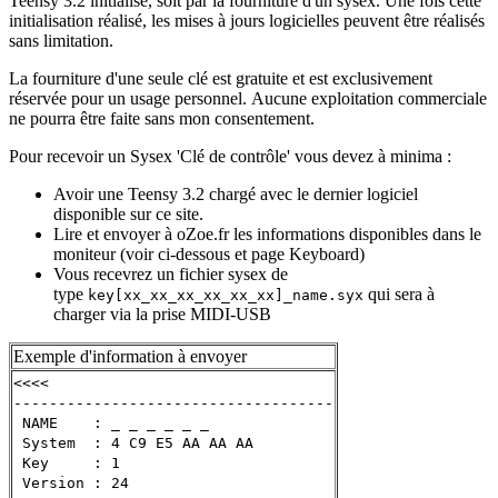
Teensy 3.2 initialisé, soit par la fourniture d'un sysex. Une fois cette
initialisation réalisé, les mises à jours logicielles peuvent être réalisés
sans limitation.
La fourniture d'une seule clé est gratuite et est exclusivement
réservée pour un usage personnel. Aucune exploitation commerciale
ne pourra être faite sans mon consentement.
Pour recevoir un Sysex 'Clé de contrôle' vous devez à minima :
Avoir une Teensy 3.2 chargé avec le dernier logiciel
disponible sur ce site.
Lire et envoyer à oZoe.fr les informations disponibles dans le
moniteur (voir ci-dessous et page Keyboard)
Vous recevrez un fichier sysex de
type
qui sera à
key[xx_xx_xx_xx_xx_xx]_name.syx
charger via la prise MIDI-USB
Exemple d'information à envoyer
<<<<
------------------------------------
NAME : _ _ _ _ _ _
System : 4 C9 E5 AA AA AA
Key : 1
Version : 24