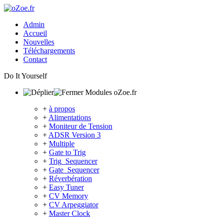
Admin
Accueil
Nouvelles
Téléchargements
Contact
Do It Yourself
Modules oZoe.fr
+
à propos
+
Alimentations
+
Moniteur de Tension
+
ADSR Version 3
+
Multiple
+
Gate to Trig
+
Trig_Sequencer
+
Gate_Sequencer
+
Réverbération
+
Easy Tuner
+
CV Memory
+
CV Arpeggiator
+
Master Clock