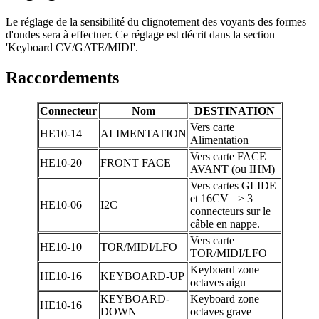
Le réglage de la sensibilité du clignotement des voyants des formes
d'ondes sera à effectuer. Ce réglage est décrit dans la section
'Keyboard CV/GATE/MIDI'.
Raccordements
Connecteur
Nom
DESTINATION
Vers carte
HE10-14
ALIMENTATION
Alimentation
Vers carte FACE
HE10-20
FRONT FACE
AVANT (ou IHM)
Vers cartes GLIDE
et 16CV => 3
HE10-06
I2C
connecteurs sur le
câble en nappe.
Vers carte
HE10-10
TOR/MIDI/LFO
TOR/MIDI/LFO
Keyboard zone
HE10-16
KEYBOARD-UP
octaves aigu
KEYBOARD-
Keyboard zone
HE10-16
DOWN
octaves grave