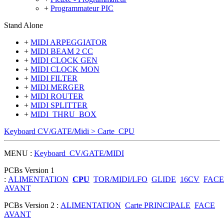
+
Programmateur PIC
Stand Alone
+
MIDI ARPEGGIATOR
+
MIDI BEAM 2 CC
+
MIDI CLOCK GEN
+
MIDI CLOCK MON
+
MIDI FILTER
+
MIDI MERGER
+
MIDI ROUTER
+
MIDI SPLITTER
+
MIDI_THRU_BOX
Keyboard CV/GATE/Midi > Carte_CPU
MENU :
Keyboard_CV/GATE/MIDI
PCBs Version 1
:
ALIMENTATION
CPU
TOR/MIDI/LFO
GLIDE
16CV
FACE
AVANT
PCBs Version 2 :
ALIMENTATION
Carte PRINCIPALE
FACE
AVANT