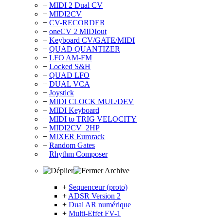
+
MIDI 2 Dual CV
+
MIDI2CV
+
CV-RECORDER
+
oneCV 2 MIDIout
+
Keyboard CV/GATE/MIDI
+
QUAD QUANTIZER
+
LFO AM-FM
+
Locked S&H
+
QUAD LFO
+
DUAL VCA
+
Joystick
+
MIDI CLOCK MUL/DEV
+
MIDI Keyboard
+
MIDI to TRIG VELOCITY
+
MIDI2CV_2HP
+
MIXER Eurorack
+
Random Gates
+
Rhythm Composer
Archive
+
Sequenceur (proto)
+
ADSR Version 2
+
Dual AR numérique
+
Multi-Effet FV-1