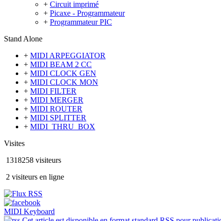
+
Circuit imprimé
+
Picaxe - Programmateur
+
Programmateur PIC
Stand Alone
+
MIDI ARPEGGIATOR
+
MIDI BEAM 2 CC
+
MIDI CLOCK GEN
+
MIDI CLOCK MON
+
MIDI FILTER
+
MIDI MERGER
+
MIDI ROUTER
+
MIDI SPLITTER
+
MIDI_THRU_BOX
Visites
1318258 visiteurs
2 visiteurs en ligne
MIDI Keyboard
Cet article est disponible en format standard RSS pour publicatio