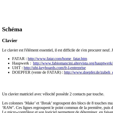
Schéma
Clavier
Le clavier est l'élément essentiel, il est difficile de s'en procurer neuf. 
FATAR :
http://www.fatar.com/home_fatar.htm
Haupwerk :
http://www.fabiomancini.altervista.org/hauptwerk/t
UHT :
http://uht-keyboards.com/fr-l-entreprise
DOEPFER (vente de FATAR) :
http://www.doepfer.de/zubeh_
Un clavier matriciel avec vélocité possède 2 contacts par touche.
Les colonnes ‘Make’ et ‘Break’ regroupent des blocs de 8 touches max
‘RAW’. Ces lignes regroupent le point commun de la première, puis de
Le micro-contrôleur et son logiciel permettent de déterminer en faisant