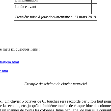
L'implantation
La face avant
Dernière mise à jour documentaire : 13 mars 2019
Je mets ici quelques liens :
astiera.html
e.htm
Exemple de schéma de clavier matriciel
i. Un clavier 5 octaves de 61 touches sera raccordé par 3 fois huit p
 la seconde, etc. jusqu'à la huitième touche de chaque bloc de colonne
 un scanner de toutes les colonnes, ligne par ligne, de voir si le couran