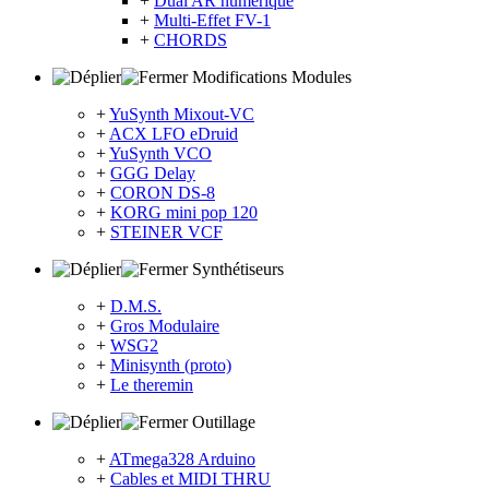
+
Dual AR numérique
+
Multi-Effet FV-1
+
CHORDS
Modifications Modules
+
YuSynth Mixout-VC
+
ACX LFO eDruid
+
YuSynth VCO
+
GGG Delay
+
CORON DS-8
+
KORG mini pop 120
+
STEINER VCF
Synthétiseurs
+
D.M.S.
+
Gros Modulaire
+
WSG2
+
Minisynth (proto)
+
Le theremin
Outillage
+
ATmega328 Arduino
+
Cables et MIDI THRU