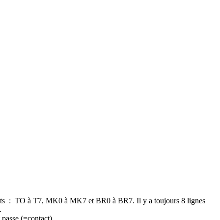
oints : TO à T7, MK0 à MK7 et BR0 à BR7. Il y a toujours 8 lignes
.
t passe (=contact)