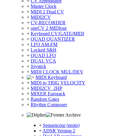
+
CV Arpeggiator
+
Master Clock
+
MIDI 2 Dual CV
+
MIDI2CV
+
CV-RECORDER
+
oneCV 2 MIDIout
+
Keyboard CV/GATE/MIDI
+
QUAD QUANTIZER
+
LFO AM-FM
+
Locked S&H
+
QUAD LFO
+
DUAL VCA
+
Joystick
+
MIDI CLOCK MUL/DEV
MIDI Keyboard
+
MIDI to TRIG VELOCITY
+
MIDI2CV_2HP
+
MIXER Eurorack
+
Random Gates
+
Rhythm Composer
Archive
+
Sequenceur (proto)
+
ADSR Version 2