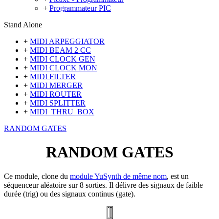
+
Programmateur PIC
Stand Alone
+
MIDI ARPEGGIATOR
+
MIDI BEAM 2 CC
+
MIDI CLOCK GEN
+
MIDI CLOCK MON
+
MIDI FILTER
+
MIDI MERGER
+
MIDI ROUTER
+
MIDI SPLITTER
+
MIDI_THRU_BOX
RANDOM GATES
RANDOM GATES
Ce module, clone du
module YuSynth de même nom
, est un
séquenceur aléatoire sur 8 sorties. Il délivre des signaux de faible
durée (trig) ou des signaux continus (gate).