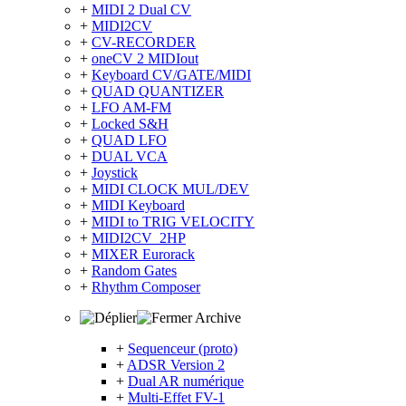
+
MIDI 2 Dual CV
+
MIDI2CV
+
CV-RECORDER
+
oneCV 2 MIDIout
+
Keyboard CV/GATE/MIDI
+
QUAD QUANTIZER
+
LFO AM-FM
+
Locked S&H
+
QUAD LFO
+
DUAL VCA
+
Joystick
+
MIDI CLOCK MUL/DEV
+
MIDI Keyboard
+
MIDI to TRIG VELOCITY
+
MIDI2CV_2HP
+
MIXER Eurorack
+
Random Gates
+
Rhythm Composer
Archive
+
Sequenceur (proto)
+
ADSR Version 2
+
Dual AR numérique
+
Multi-Effet FV-1