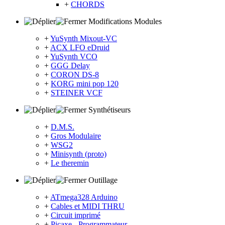
+
CHORDS
Modifications Modules
+
YuSynth Mixout-VC
+
ACX LFO eDruid
+
YuSynth VCO
+
GGG Delay
+
CORON DS-8
+
KORG mini pop 120
+
STEINER VCF
Synthétiseurs
+
D.M.S.
+
Gros Modulaire
+
WSG2
+
Minisynth (proto)
+
Le theremin
Outillage
+
ATmega328 Arduino
+
Cables et MIDI THRU
+
Circuit imprimé
+
Picaxe - Programmateur