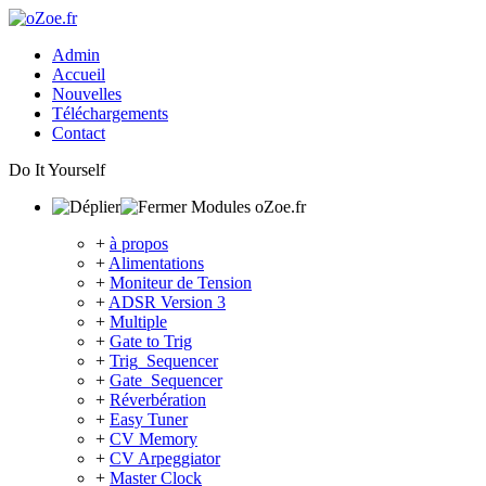
Admin
Accueil
Nouvelles
Téléchargements
Contact
Do It Yourself
Modules oZoe.fr
+
à propos
+
Alimentations
+
Moniteur de Tension
+
ADSR Version 3
+
Multiple
+
Gate to Trig
+
Trig_Sequencer
+
Gate_Sequencer
+
Réverbération
+
Easy Tuner
+
CV Memory
+
CV Arpeggiator
+
Master Clock