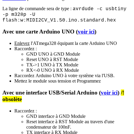
La ligne de commande sera de type :
avrdude -c usbtiny
-p m328p -U
flash:w:MIDI2CV_V1.50.ino.standard.hex
Avec une carte Arduino UNO (
voir ici
)
Enlevez
l'ATmega328 équipant la carte Arduino UNO
Raccordez :
GND UNO à GND Module
Reset UNO à RST Module
TX->1 UNO à TX Module
RX<-0 UNO à RX Module
Raccordez
Arduino UNO à votre système via l'USB.
Mettez le module sous tension et Programmez
Avec une interface USB/Serial Arduino (
voir ici
)
/!
obsolète
Raccordez :
GND
interface
à GND Module
Reset
interface
à RST Module au travers d'une
condensateur de 100nF.
TX
interface
à RX Module