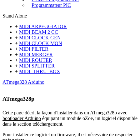
+
Programmateur PIC
Stand Alone
+
MIDI ARPEGGIATOR
+
MIDI BEAM 2 CC
+
MIDI CLOCK GEN
+
MIDI CLOCK MON
+
MIDI FILTER
+
MIDI MERGER
+
MIDI ROUTER
+
MIDI SPLITTER
+
MIDI_THRU_BOX
ATmega328 Arduino
ATmega328p
Cette page décrit la façon d'installer dans un ATmega328p
avec
bootloader Arduino
équipant un module oZoe, un logiciel disponible
dans la section téléchargement.
Pour installer ce logiciel ou firmware
, il est nécessaire de respecter