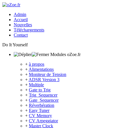
Admin
Accueil
Nouvelles
Téléchargements
Contact
Do It Yourself
Modules oZoe.fr
+
à propos
+
Alimentations
+
Moniteur de Tension
+
ADSR Version 3
+
Multiple
+
Gate to Trig
+
Trig_Sequencer
+
Gate_Sequencer
+
Réverbération
+
Easy Tuner
+
CV Memory
+
CV Arpeggiator
+
Master Clock