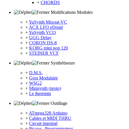
+
CHORDS
Modifications Modules
+
YuSynth Mixout-VC
+
ACX LFO eDruid
+
YuSynth VCO
+
GGG Delay
+
CORON DS-8
+
KORG mini pop 120
+
STEINER VCF
Synthétiseurs
+
D.M.S.
+
Gros Modulaire
+
WSG2
+
Minisynth (proto)
+
Le theremin
Outillage
+
ATmega328 Arduino
+
Cables et MIDI THRU
+
Circuit imprimé
+
Picaxe - Programmateur