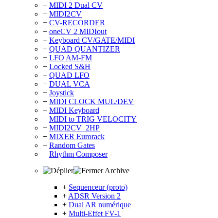
+
MIDI 2 Dual CV
+
MIDI2CV
+
CV-RECORDER
+
oneCV 2 MIDIout
+
Keyboard CV/GATE/MIDI
+
QUAD QUANTIZER
+
LFO AM-FM
+
Locked S&H
+
QUAD LFO
+
DUAL VCA
+
Joystick
+
MIDI CLOCK MUL/DEV
+
MIDI Keyboard
+
MIDI to TRIG VELOCITY
+
MIDI2CV_2HP
+
MIXER Eurorack
+
Random Gates
+
Rhythm Composer
Archive
+
Sequenceur (proto)
+
ADSR Version 2
+
Dual AR numérique
+
Multi-Effet FV-1