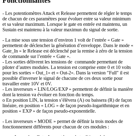
Fonctionnalités
- Les potentiomètres Attack et Release permettent de régler le temps
de chacun de ces paramètres pour évoluer entre sa valeur minimum
et sa valeur maximum. Lorsque le gate en entrée est maintenu, un
Sustain est maintenu à la valeur maximun du signal de sortie.
- La mise sous une tension d’environ 1 volt de l’entrée « Gate »
permettent de déclencher la génération d’enveloppe. Dans le mode «
Gate_In » le Release est déclenché par la remise à zéro de la tension
de commande sur l’entrée « Gate ».
- Les sorties délivrent les tensions de commande permettant de
piloter d’autres modules. La tension est comprise entre 0 et 10 volts
pour les sorties « Out_1» et « Out-2». Dans la version "Full" il est
possible d'inverser le signal de chacune de ces deux sortie pour
travailler entre 10V et 0V.
- Les inverseurs « LIN/LOG/EXP » permettent de définir la manière
dont la tension va évoluer en fonction du temps.
o En position LIN, la tension s’élèvera (A) ou baissera (R) de façon
linéaire, en position « LOG » de façon pseudo-logarithmique et en
position « EXP » de façon pseudo-exponentielle.
- Les inverseurs « MODE » permet de définir la trois modes de
fonctionnement différents pour chacun de ces modules :