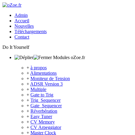
Admin
Accueil
Nouvelles
Téléchargements
Contact
Do It Yourself
Modules oZoe.fr
+
à propos
+
Alimentations
+
Moniteur de Tension
+
ADSR Version 3
+
Multiple
+
Gate to Trig
+
Trig_Sequencer
+
Gate_Sequencer
+
Réverbération
+
Easy Tuner
+
CV Memory
+
CV Arpeggiator
+
Master Clock