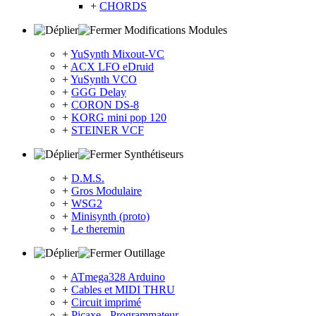
+
CHORDS
Modifications Modules
+
YuSynth Mixout-VC
+
ACX LFO eDruid
+
YuSynth VCO
+
GGG Delay
+
CORON DS-8
+
KORG mini pop 120
+
STEINER VCF
Synthétiseurs
+
D.M.S.
+
Gros Modulaire
+
WSG2
+
Minisynth (proto)
+
Le theremin
Outillage
+
ATmega328 Arduino
+
Cables et MIDI THRU
+
Circuit imprimé
+
Picaxe - Programmateur