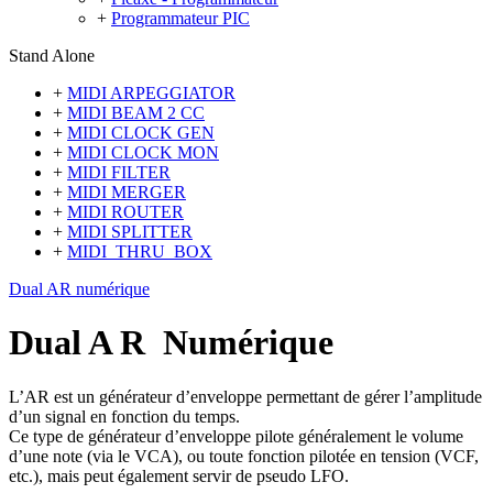
+
Programmateur PIC
Stand Alone
+
MIDI ARPEGGIATOR
+
MIDI BEAM 2 CC
+
MIDI CLOCK GEN
+
MIDI CLOCK MON
+
MIDI FILTER
+
MIDI MERGER
+
MIDI ROUTER
+
MIDI SPLITTER
+
MIDI_THRU_BOX
Dual AR numérique
Dual A R Numérique
L’AR est un générateur d’enveloppe permettant de gérer l’amplitude
d’un signal en fonction du temps.
Ce type de générateur d’enveloppe pilote généralement le volume
d’une note (via le VCA), ou toute fonction pilotée en tension (VCF,
etc.), mais peut également servir de pseudo LFO.