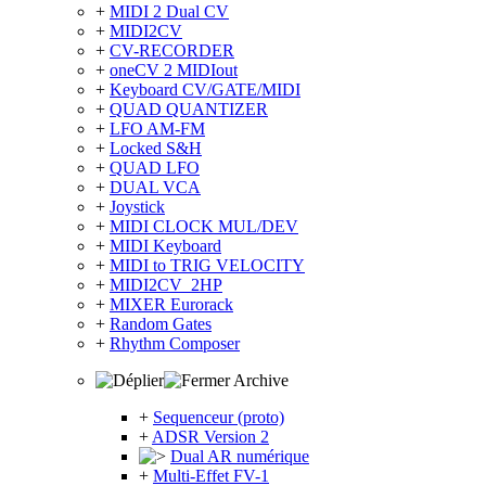
+
MIDI 2 Dual CV
+
MIDI2CV
+
CV-RECORDER
+
oneCV 2 MIDIout
+
Keyboard CV/GATE/MIDI
+
QUAD QUANTIZER
+
LFO AM-FM
+
Locked S&H
+
QUAD LFO
+
DUAL VCA
+
Joystick
+
MIDI CLOCK MUL/DEV
+
MIDI Keyboard
+
MIDI to TRIG VELOCITY
+
MIDI2CV_2HP
+
MIXER Eurorack
+
Random Gates
+
Rhythm Composer
Archive
+
Sequenceur (proto)
+
ADSR Version 2
Dual AR numérique
+
Multi-Effet FV-1