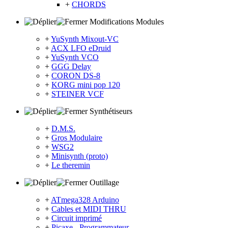
+
CHORDS
Modifications Modules
+
YuSynth Mixout-VC
+
ACX LFO eDruid
+
YuSynth VCO
+
GGG Delay
+
CORON DS-8
+
KORG mini pop 120
+
STEINER VCF
Synthétiseurs
+
D.M.S.
+
Gros Modulaire
+
WSG2
+
Minisynth (proto)
+
Le theremin
Outillage
+
ATmega328 Arduino
+
Cables et MIDI THRU
+
Circuit imprimé
+
Picaxe - Programmateur