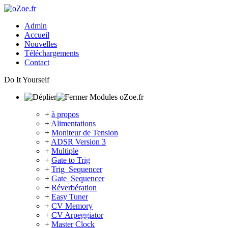
Admin
Accueil
Nouvelles
Téléchargements
Contact
Do It Yourself
Modules oZoe.fr
+
à propos
+
Alimentations
+
Moniteur de Tension
+
ADSR Version 3
+
Multiple
+
Gate to Trig
+
Trig_Sequencer
+
Gate_Sequencer
+
Réverbération
+
Easy Tuner
+
CV Memory
+
CV Arpeggiator
+
Master Clock