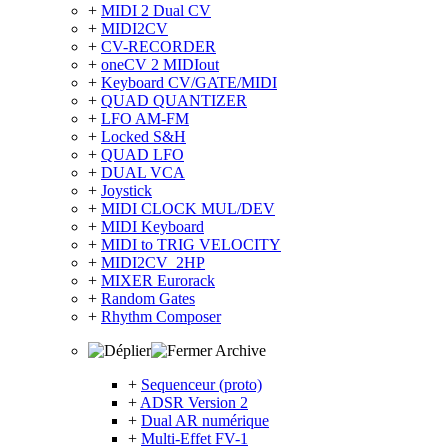
+
MIDI 2 Dual CV
+
MIDI2CV
+
CV-RECORDER
+
oneCV 2 MIDIout
+
Keyboard CV/GATE/MIDI
+
QUAD QUANTIZER
+
LFO AM-FM
+
Locked S&H
+
QUAD LFO
+
DUAL VCA
+
Joystick
+
MIDI CLOCK MUL/DEV
+
MIDI Keyboard
+
MIDI to TRIG VELOCITY
+
MIDI2CV_2HP
+
MIXER Eurorack
+
Random Gates
+
Rhythm Composer
Archive
+
Sequenceur (proto)
+
ADSR Version 2
+
Dual AR numérique
+
Multi-Effet FV-1