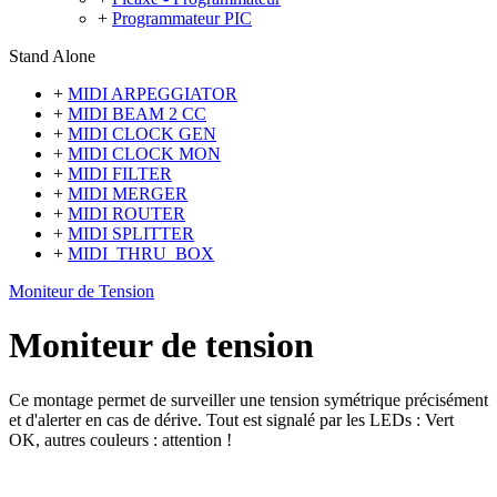
+
Programmateur PIC
Stand Alone
+
MIDI ARPEGGIATOR
+
MIDI BEAM 2 CC
+
MIDI CLOCK GEN
+
MIDI CLOCK MON
+
MIDI FILTER
+
MIDI MERGER
+
MIDI ROUTER
+
MIDI SPLITTER
+
MIDI_THRU_BOX
Moniteur de Tension
Moniteur de tension
Ce montage permet de surveiller une tension symétrique précisément
et d'alerter en cas de dérive. Tout est signalé par les LEDs : Vert
OK, autres couleurs : attention !