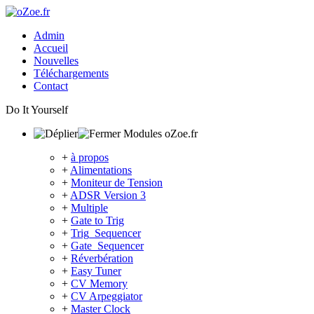
Admin
Accueil
Nouvelles
Téléchargements
Contact
Do It Yourself
Modules oZoe.fr
+
à propos
+
Alimentations
+
Moniteur de Tension
+
ADSR Version 3
+
Multiple
+
Gate to Trig
+
Trig_Sequencer
+
Gate_Sequencer
+
Réverbération
+
Easy Tuner
+
CV Memory
+
CV Arpeggiator
+
Master Clock