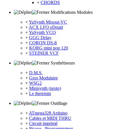
+
CHORDS
Modifications Modules
+
YuSynth Mixout-VC
+
ACX LFO eDruid
+
YuSynth VCO
+
GGG Delay
+
CORON DS-8
+
KORG mini pop 120
+
STEINER VCF
Synthétiseurs
+
D.M.S.
+
Gros Modulaire
+
WSG2
+
Minisynth (proto)
+
Le theremin
Outillage
+
ATmega328 Arduino
+
Cables et MIDI THRU
+
Circuit imprimé
+
Picaxe - Programmateur