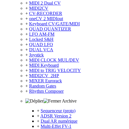
+
MIDI 2 Dual CV
+
MIDI2CV
+
CV-RECORDER
+
oneCV 2 MIDIout
+
Keyboard CV/GATE/MIDI
+
QUAD QUANTIZER
+
LFO AM-FM
+
Locked S&H
+
QUAD LFO
+
DUAL VCA
+
Joystick
+
MIDI CLOCK MUL/DEV
+
MIDI Keyboard
+
MIDI to TRIG VELOCITY
+
MIDI2CV_2HP
+
MIXER Eurorack
+
Random Gates
+
Rhythm Composer
Archive
+
Sequenceur (proto)
+
ADSR Version 2
+
Dual AR numérique
+
Multi-Effet FV-1