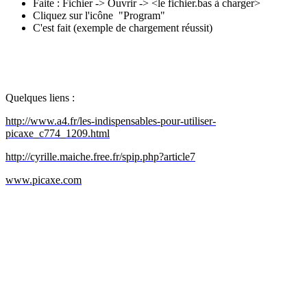
Faite : Fichier -> Ouvrir -> <le fichier.bas à charger>
Cliquez sur l'icône "Program"
C'est fait (exemple de chargement réussit)
Quelques liens :
http://www.a4.fr/les-indispensables-pour-utiliser-
picaxe_c774_1209.html
http://cyrille.maiche.free.fr/spip.php?article7
www.picaxe.com