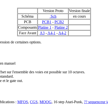
Version Proto
Version finale
Schéma
Sch
en cours
PCB
PCB1
-
PCB2
Composants
Platine 1
-
Platine 2
Face Avant
A3
-
A4-1
-
A4-2
ression de certaines options.
 en manuel
fset sur l'ensemble des voies est possible sur 10 octaves.
standard.
 et le gate out.
blications :
MFOS
,
CGS
,
MOOG
, 16 step Atari-Punk,
?? sequenceur j