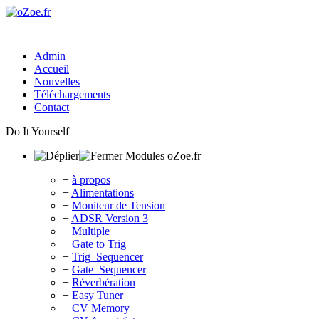
Admin
Accueil
Nouvelles
Téléchargements
Contact
Do It Yourself
Modules oZoe.fr
+
à propos
+
Alimentations
+
Moniteur de Tension
+
ADSR Version 3
+
Multiple
+
Gate to Trig
+
Trig_Sequencer
+
Gate_Sequencer
+
Réverbération
+
Easy Tuner
+
CV Memory