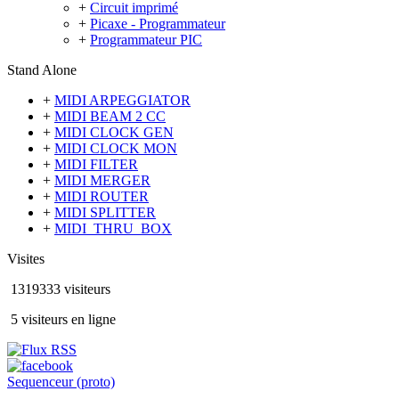
+
Circuit imprimé
+
Picaxe - Programmateur
+
Programmateur PIC
Stand Alone
+
MIDI ARPEGGIATOR
+
MIDI BEAM 2 CC
+
MIDI CLOCK GEN
+
MIDI CLOCK MON
+
MIDI FILTER
+
MIDI MERGER
+
MIDI ROUTER
+
MIDI SPLITTER
+
MIDI_THRU_BOX
Visites
1319333 visiteurs
5 visiteurs en ligne
Sequenceur (proto)