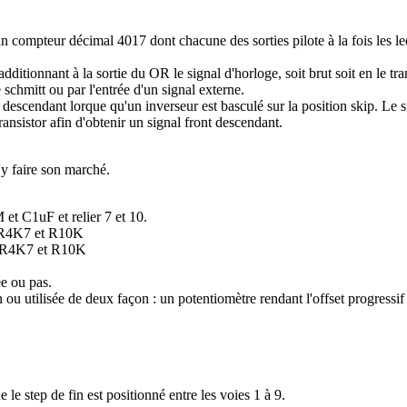
compteur décimal 4017 dont chacune des sorties pilote à la fois les led
dditionnant à la sortie du OR le signal d'horloge, soit brut soit en le tra
 schmitt ou par l'entrée d'un signal externe.
escendant lorque qu'un inverseur est basculé sur la position skip. Le si
ransistor afin d'obtenir un signal front descendant.
'y faire son marché.
et C1uF et relier 7 et 10.
es R4K7 et R10K
es R4K7 et R10K
e ou pas.
 utilisée de deux façon : un potentiomètre rendant l'offset progressif 
e step de fin est positionné entre les voies 1 à 9.