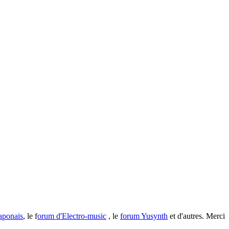
aponais
, le f
orum d'Electro-music
, le
forum Yusynth
et d'autres. Merci