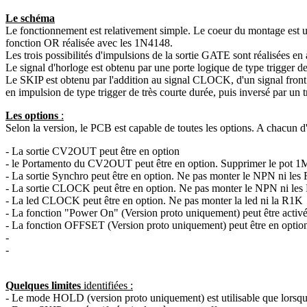
Le schéma
Le fonctionnement est relativement simple. Le coeur du montage est un 
fonction OR réalisée avec les 1N4148.
Les trois possibilités d'impulsions de la sortie GATE sont réalisées en a
Le signal d'horloge est obtenu par une porte logique de type trigger de
Le SKIP est obtenu par l'addition au signal CLOCK, d'un signal front d
en impulsion de type trigger de très courte durée, puis inversé par un t
Les options
:
Selon la version, le PCB est capable de toutes les options. A chacun d
- La sortie CV2OUT peut être en option
- le Portamento du CV2OUT peut être en option. Supprimer le pot 1M 
- La sortie Synchro peut être en option. Ne pas monter le NPN ni l
- La sortie CLOCK peut être en option. Ne pas monter le NPN ni l
- La led CLOCK peut être en option. Ne pas monter la led ni la R1K
- La fonction "Power On" (Version proto uniquement) peut être activé
- La fonction OFFSET (Version proto uniquement) peut être en option ou
-
-
Quelques limites
identifiées :
- Le mode HOLD (version proto uniquement) est utilisable que lorsque l