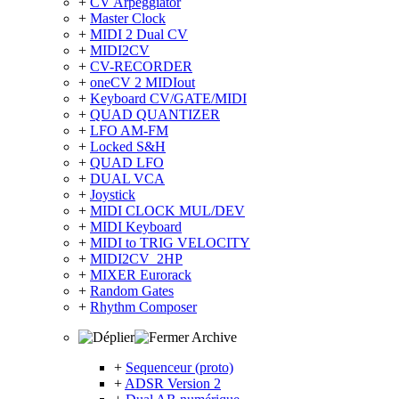
+
CV Arpeggiator
+
Master Clock
+
MIDI 2 Dual CV
+
MIDI2CV
+
CV-RECORDER
+
oneCV 2 MIDIout
+
Keyboard CV/GATE/MIDI
+
QUAD QUANTIZER
+
LFO AM-FM
+
Locked S&H
+
QUAD LFO
+
DUAL VCA
+
Joystick
+
MIDI CLOCK MUL/DEV
+
MIDI Keyboard
+
MIDI to TRIG VELOCITY
+
MIDI2CV_2HP
+
MIXER Eurorack
+
Random Gates
+
Rhythm Composer
Archive
+
Sequenceur (proto)
+
ADSR Version 2