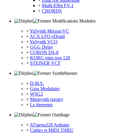
+
Dual AR numérique
+
Multi-Effet FV-1
+
CHORDS
Modifications Modules
+
YuSynth Mixout-VC
+
ACX LFO eDruid
+
YuSynth VCO
+
GGG Delay
+
CORON DS-8
+
KORG mini pop 120
+
STEINER VCF
Synthétiseurs
+
D.M.S.
+
Gros Modulaire
+
WSG2
+
Minisynth (proto)
+
Le theremin
Outillage
+
ATmega328 Arduino
+
Cables et MIDI THRU