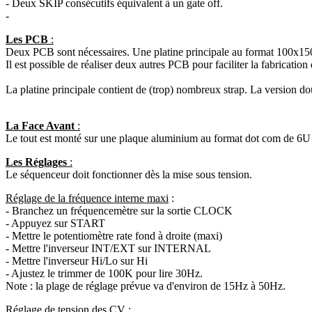
- Deux SKIP consécutifs équivalent à un gate off.
-
Les PCB
:
Deux PCB sont nécessaires. Une platine principale au format 100x150
Il est possible de réaliser deux autres PCB pour faciliter la fabrication
La platine principale contient de (trop) nombreux strap. La version do
La Face Avant
:
Le tout est monté sur une plaque aluminium au format dot com de 6
Les Réglages
:
Le séquenceur doit fonctionner dès la mise sous tension.
Réglage de la fréquence interne maxi
:
- Branchez un fréquencemètre sur la sortie CLOCK
- Appuyez sur START
- Mettre le potentiomètre rate fond à droite (maxi)
- Mettre l'inverseur INT/EXT sur INTERNAL
- Mettre l'inverseur Hi/Lo sur Hi
- Ajustez le trimmer de 100K pour lire 30Hz.
Note : la plage de réglage prévue va d'environ de 15Hz à 50Hz.
Réglage de tension des CV
: