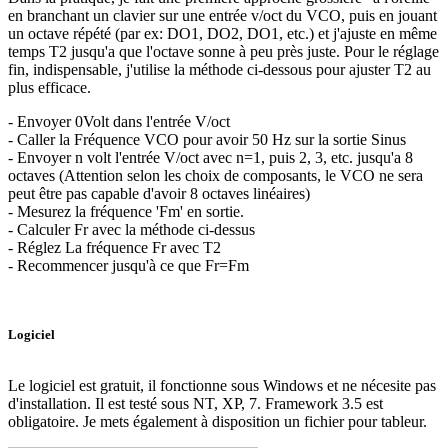
en branchant un clavier sur une entrée v/oct du VCO, puis en jouant
un octave répété (par ex: DO1, DO2, DO1, etc.) et j'ajuste en même
temps T2 jusqu'a que l'octave sonne à peu près juste. Pour le réglage
fin, indispensable, j'utilise la méthode ci-dessous pour ajuster T2 au
plus efficace.
- Envoyer 0Volt dans l'entrée V/oct
- Caller la Fréquence VCO pour avoir 50 Hz sur la sortie Sinus
- Envoyer n volt l'entrée V/oct avec n=1, puis 2, 3, etc. jusqu'a 8
octaves (Attention selon les choix de composants, le VCO ne sera
peut être pas capable d'avoir 8 octaves linéaires)
- Mesurez la fréquence 'Fm' en sortie.
- Calculer Fr avec la méthode ci-dessus
- Réglez La fréquence Fr avec T2
- Recommencer jusqu'à ce que Fr=Fm
Logiciel
Le logiciel est gratuit, il fonctionne sous Windows et ne nécesite pas
d'installation. Il est testé sous NT, XP, 7. Framework 3.5 est
obligatoire. Je mets également à disposition un fichier pour tableur.