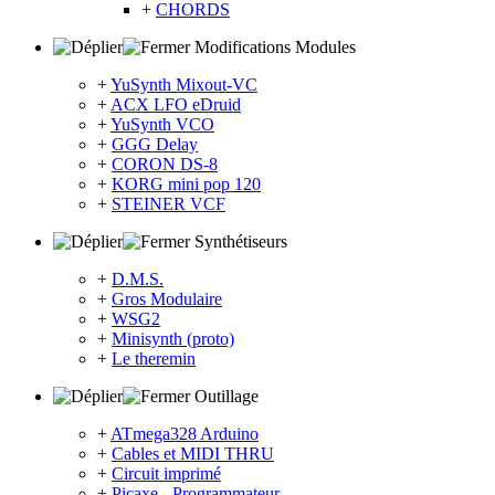
+
CHORDS
Modifications Modules
+
YuSynth Mixout-VC
+
ACX LFO eDruid
+
YuSynth VCO
+
GGG Delay
+
CORON DS-8
+
KORG mini pop 120
+
STEINER VCF
Synthétiseurs
+
D.M.S.
+
Gros Modulaire
+
WSG2
+
Minisynth (proto)
+
Le theremin
Outillage
+
ATmega328 Arduino
+
Cables et MIDI THRU
+
Circuit imprimé
+
Picaxe - Programmateur