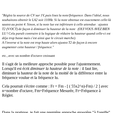
"
Réglez la source de CV sur 1V, puis lisez la note/fréquence. Dans l'idéal, nous
souhaitons obtenir le LA2 soit 110Hz. Si la note obtenue est exactement celle-là
sautez au point 4. Sinon, si la note lue est inférieure à celle attendue : ajustez
T2 (V/OCT) de façon à diminuer la hauteur de la note (OUI VOUS AVEZ BIEN
LU ! Cela paraît contraire à la logique de réduire la hauteur quand celle-ci est
déja trop basse mais c'est ainsi que le circuit marche).
A l'inverse si la note est trop haute alors ajustez T2 de façon à encore
augmenter cette hauteur / fréquence."
etc., avec un nombre d'octave croissant
Il s'agit de la meilleure approche possible pour l'ajustemement.
Lorsqu'il est écrit
diminuer la hauteur de la note :
il faut lire,
diminuer la hauteur de la note de la moitié de la différence entre la
fréquence voulue et la fréquence lu.
Cela pourrait s'écrire comme : Fr = Fm - [ ( 55x2^n)-Fm) / 2 ] avec
n=nombre d'octave, Fm=Fréquence Mesurée, Fr=Fréquence à
Régler.
Dans la pratique, je fait une première approche grossière "à l'oreille"