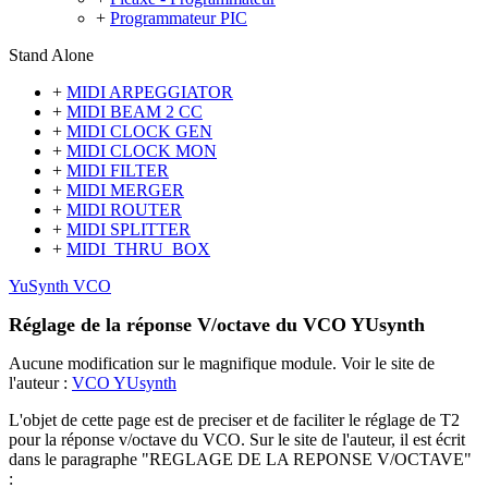
+
Programmateur PIC
Stand Alone
+
MIDI ARPEGGIATOR
+
MIDI BEAM 2 CC
+
MIDI CLOCK GEN
+
MIDI CLOCK MON
+
MIDI FILTER
+
MIDI MERGER
+
MIDI ROUTER
+
MIDI SPLITTER
+
MIDI_THRU_BOX
YuSynth VCO
Réglage de la réponse V/octave du VCO YUsynth
Aucune modification sur le magnifique module. Voir le site de
l'auteur :
VCO YUsynth
L'objet de cette page est de preciser et de faciliter le réglage de T2
pour la réponse v/octave du VCO. Sur le site de l'auteur, il est écrit
dans le paragraphe "REGLAGE DE LA REPONSE V/OCTAVE"
: