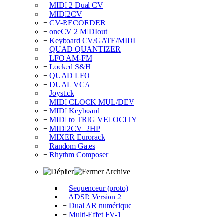
+
MIDI 2 Dual CV
+
MIDI2CV
+
CV-RECORDER
+
oneCV 2 MIDIout
+
Keyboard CV/GATE/MIDI
+
QUAD QUANTIZER
+
LFO AM-FM
+
Locked S&H
+
QUAD LFO
+
DUAL VCA
+
Joystick
+
MIDI CLOCK MUL/DEV
+
MIDI Keyboard
+
MIDI to TRIG VELOCITY
+
MIDI2CV_2HP
+
MIXER Eurorack
+
Random Gates
+
Rhythm Composer
Archive
+
Sequenceur (proto)
+
ADSR Version 2
+
Dual AR numérique
+
Multi-Effet FV-1