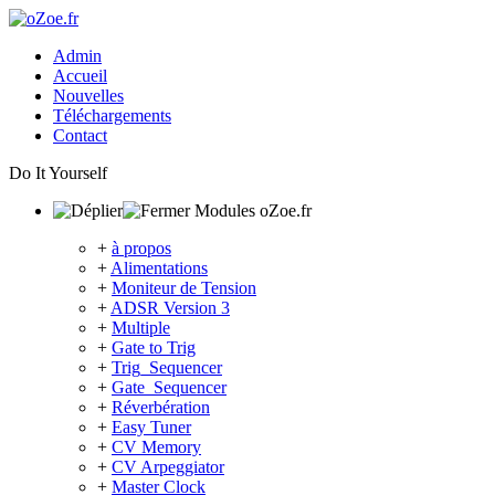
Admin
Accueil
Nouvelles
Téléchargements
Contact
Do It Yourself
Modules oZoe.fr
+
à propos
+
Alimentations
+
Moniteur de Tension
+
ADSR Version 3
+
Multiple
+
Gate to Trig
+
Trig_Sequencer
+
Gate_Sequencer
+
Réverbération
+
Easy Tuner
+
CV Memory
+
CV Arpeggiator
+
Master Clock