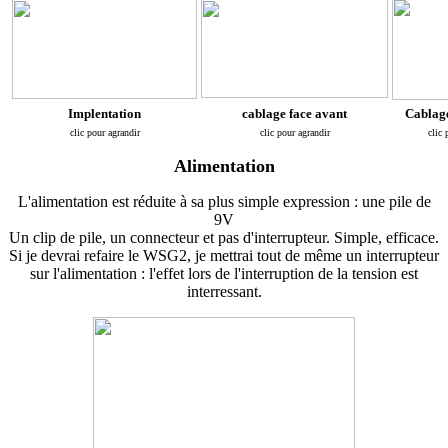
Implentation
cablage face avant
Cablage
clic pour agrandir
clic pour agrandir
clic 
Alimentation
L'alimentation est réduite à sa plus simple expression : une pile de
9V
Un clip de pile, un connecteur et pas d'interrupteur. Simple, efficace.
Si je devrai refaire le WSG2, je mettrai tout de même un interrupteur
sur l'alimentation : l'effet lors de l'interruption de la tension est
interressant.