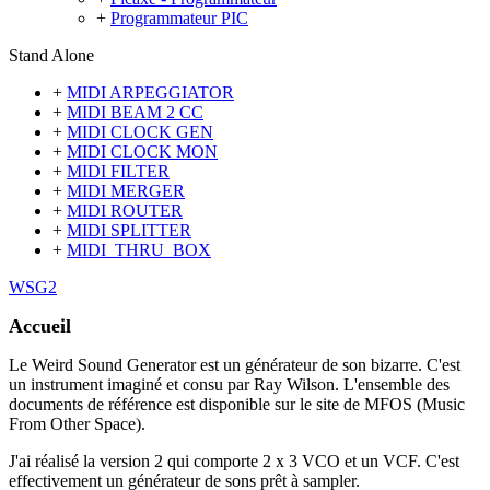
+
Programmateur PIC
Stand Alone
+
MIDI ARPEGGIATOR
+
MIDI BEAM 2 CC
+
MIDI CLOCK GEN
+
MIDI CLOCK MON
+
MIDI FILTER
+
MIDI MERGER
+
MIDI ROUTER
+
MIDI SPLITTER
+
MIDI_THRU_BOX
WSG2
Accueil
Le Weird Sound Generator est un générateur de son bizarre. C'est
un instrument imaginé et consu par Ray Wilson. L'ensemble des
documents de référence est disponible sur le site de MFOS (Music
From Other Space).
J'ai réalisé la version 2 qui comporte 2 x 3 VCO et un VCF. C'est
effectivement un générateur de sons prêt à sampler.