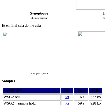
Synoptique
F
Clic pour agrandir
C
Et en final cela donne cela
Clic pour agrandir
Samples
SAMPLES
_Lien_
_Durée_
_Taille_
WSG2 seul
ici
16 s
637 ko
WSG2 + sample hold
ici
59 s
928 ko