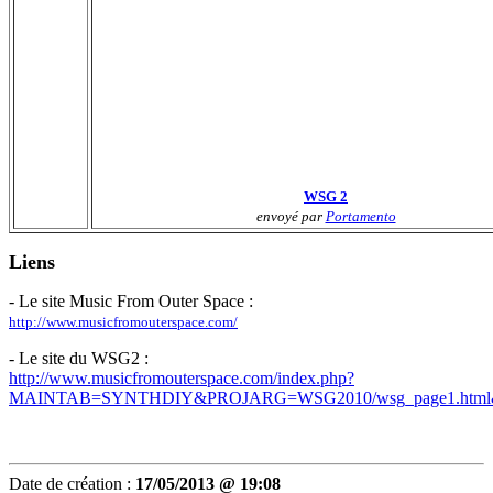
WSG 2
envoyé par
Portamento
Liens
- Le site Music From Outer Space :
http://www.musicfromouterspace.com/
- Le site du WSG2 :
http://www.musicfromouterspace.com/index.php?
MAINTAB=SYNTHDIY&PROJARG=WSG2010/wsg_page1.htm
Date de création :
17/05/2013 @ 19:08