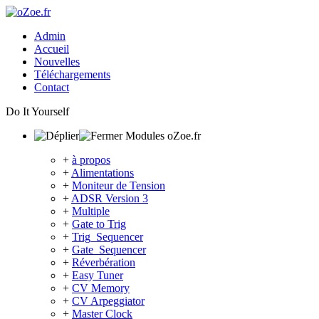
Admin
Accueil
Nouvelles
Téléchargements
Contact
Do It Yourself
Modules oZoe.fr
+
à propos
+
Alimentations
+
Moniteur de Tension
+
ADSR Version 3
+
Multiple
+
Gate to Trig
+
Trig_Sequencer
+
Gate_Sequencer
+
Réverbération
+
Easy Tuner
+
CV Memory
+
CV Arpeggiator
+
Master Clock