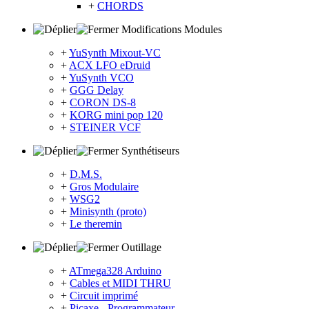
+
CHORDS
Modifications Modules
+
YuSynth Mixout-VC
+
ACX LFO eDruid
+
YuSynth VCO
+
GGG Delay
+
CORON DS-8
+
KORG mini pop 120
+
STEINER VCF
Synthétiseurs
+
D.M.S.
+
Gros Modulaire
+
WSG2
+
Minisynth (proto)
+
Le theremin
Outillage
+
ATmega328 Arduino
+
Cables et MIDI THRU
+
Circuit imprimé
+
Picaxe - Programmateur