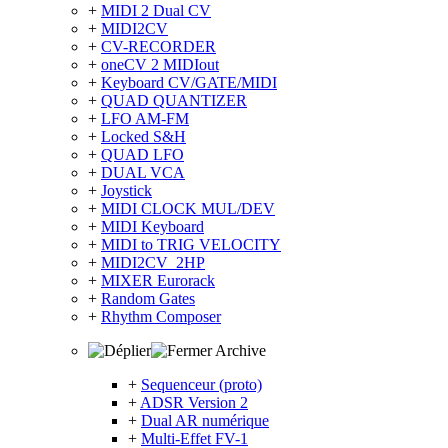
+
MIDI 2 Dual CV
+
MIDI2CV
+
CV-RECORDER
+
oneCV 2 MIDIout
+
Keyboard CV/GATE/MIDI
+
QUAD QUANTIZER
+
LFO AM-FM
+
Locked S&H
+
QUAD LFO
+
DUAL VCA
+
Joystick
+
MIDI CLOCK MUL/DEV
+
MIDI Keyboard
+
MIDI to TRIG VELOCITY
+
MIDI2CV_2HP
+
MIXER Eurorack
+
Random Gates
+
Rhythm Composer
Archive
+
Sequenceur (proto)
+
ADSR Version 2
+
Dual AR numérique
+
Multi-Effet FV-1