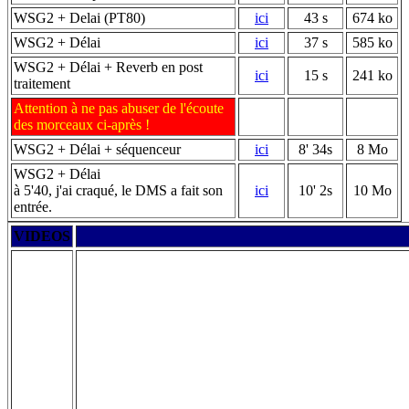
WSG2 + Delai (PT80)
ici
43 s
674 ko
WSG2 + Délai
ici
37 s
585 ko
WSG2 + Délai + Reverb en post
ici
15 s
241 ko
traitement
Attention à ne pas abuser de l'écoute
des morceaux ci-après !
WSG2 + Délai + séquenceur
ici
8' 34s
8 Mo
WSG2 + Délai
à 5'40, j'ai craqué, le DMS a fait son
ici
10' 2s
10 Mo
entrée.
VIDEOS