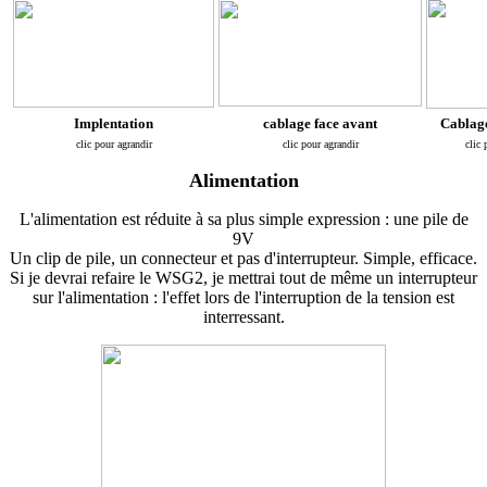
Implentation
cablage face avant
Cablage
clic pour agrandir
clic pour agrandir
clic 
Alimentation
L'alimentation est réduite à sa plus simple expression : une pile de
9V
Un clip de pile, un connecteur et pas d'interrupteur. Simple, efficace.
Si je devrai refaire le WSG2, je mettrai tout de même un interrupteur
sur l'alimentation : l'effet lors de l'interruption de la tension est
interressant.