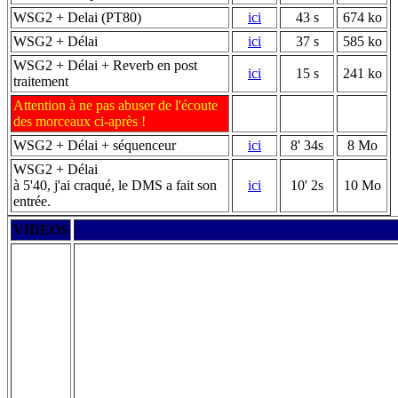
WSG2 + Delai (PT80)
ici
43 s
674 ko
WSG2 + Délai
ici
37 s
585 ko
WSG2 + Délai + Reverb en post
ici
15 s
241 ko
traitement
Attention à ne pas abuser de l'écoute
des morceaux ci-après !
WSG2 + Délai + séquenceur
ici
8' 34s
8 Mo
WSG2 + Délai
à 5'40, j'ai craqué, le DMS a fait son
ici
10' 2s
10 Mo
entrée.
VIDEOS