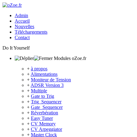
Admin
Accueil
Nouvelles
Téléchargements
Contact
Do It Yourself
Modules oZoe.fr
+
à propos
+
Alimentations
+
Moniteur de Tension
+
ADSR Version 3
+
Multiple
+
Gate to Trig
+
Trig_Sequencer
+
Gate_Sequencer
+
Réverbération
+
Easy Tuner
+
CV Memory
+
CV Arpeggiator
+
Master Clock