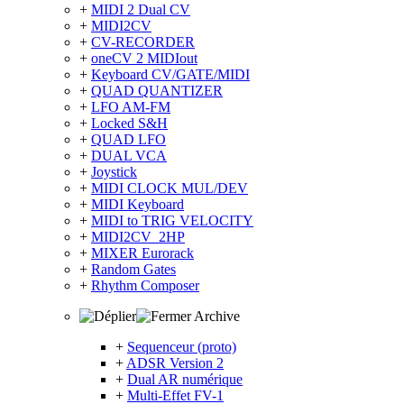
+
MIDI 2 Dual CV
+
MIDI2CV
+
CV-RECORDER
+
oneCV 2 MIDIout
+
Keyboard CV/GATE/MIDI
+
QUAD QUANTIZER
+
LFO AM-FM
+
Locked S&H
+
QUAD LFO
+
DUAL VCA
+
Joystick
+
MIDI CLOCK MUL/DEV
+
MIDI Keyboard
+
MIDI to TRIG VELOCITY
+
MIDI2CV_2HP
+
MIXER Eurorack
+
Random Gates
+
Rhythm Composer
Archive
+
Sequenceur (proto)
+
ADSR Version 2
+
Dual AR numérique
+
Multi-Effet FV-1