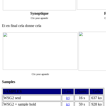
Synoptique
F
Clic pour agrandir
C
Et en final cela donne cela
Clic pour agrandir
Samples
SAMPLES
_Lien_
_Durée_
_Taille_
WSG2 seul
ici
16 s
637 ko
WSG2 + sample hold
ici
59 s
928 ko