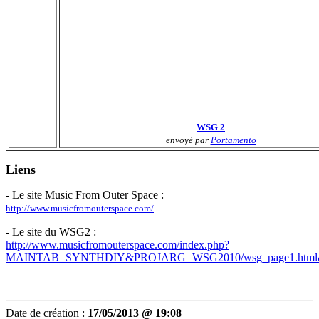
WSG 2
envoyé par
Portamento
Liens
- Le site Music From Outer Space :
http://www.musicfromouterspace.com/
- Le site du WSG2 :
http://www.musicfromouterspace.com/index.php?
MAINTAB=SYNTHDIY&PROJARG=WSG2010/wsg_page1.htm
Date de création :
17/05/2013 @ 19:08