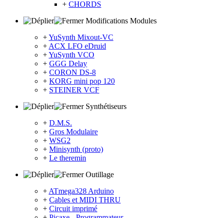
+
CHORDS
Modifications Modules
+
YuSynth Mixout-VC
+
ACX LFO eDruid
+
YuSynth VCO
+
GGG Delay
+
CORON DS-8
+
KORG mini pop 120
+
STEINER VCF
Synthétiseurs
+
D.M.S.
+
Gros Modulaire
+
WSG2
+
Minisynth (proto)
+
Le theremin
Outillage
+
ATmega328 Arduino
+
Cables et MIDI THRU
+
Circuit imprimé
+
Picaxe - Programmateur