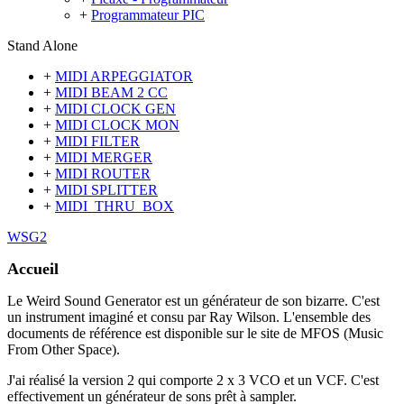
+
Programmateur PIC
Stand Alone
+
MIDI ARPEGGIATOR
+
MIDI BEAM 2 CC
+
MIDI CLOCK GEN
+
MIDI CLOCK MON
+
MIDI FILTER
+
MIDI MERGER
+
MIDI ROUTER
+
MIDI SPLITTER
+
MIDI_THRU_BOX
WSG2
Accueil
Le Weird Sound Generator est un générateur de son bizarre. C'est
un instrument imaginé et consu par Ray Wilson. L'ensemble des
documents de référence est disponible sur le site de MFOS (Music
From Other Space).
J'ai réalisé la version 2 qui comporte 2 x 3 VCO et un VCF. C'est
effectivement un générateur de sons prêt à sampler.