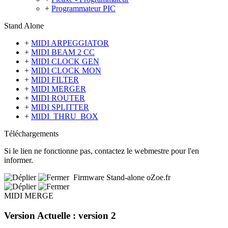
+
Programmateur PIC
Stand Alone
+
MIDI ARPEGGIATOR
+
MIDI BEAM 2 CC
+
MIDI CLOCK GEN
+
MIDI CLOCK MON
+
MIDI FILTER
+
MIDI MERGER
+
MIDI ROUTER
+
MIDI SPLITTER
+
MIDI_THRU_BOX
Téléchargements
Si le lien ne fonctionne pas, contactez le webmestre pour l'en
informer.
Firmware Stand-alone oZoe.fr
MIDI MERGE
Version Actuelle : version 2