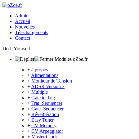
Admin
Accueil
Nouvelles
Téléchargements
Contact
Do It Yourself
Modules oZoe.fr
+
à propos
+
Alimentations
+
Moniteur de Tension
+
ADSR Version 3
+
Multiple
+
Gate to Trig
+
Trig_Sequencer
+
Gate_Sequencer
+
Réverbération
+
Easy Tuner
+
CV Memory
+
CV Arpeggiator
+
Master Clock