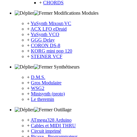
+
CHORDS
Modifications Modules
+
YuSynth Mixout-VC
+
ACX LFO eDruid
+
YuSynth VCO
+
GGG Delay
+
CORON DS-8
+
KORG mini pop 120
+
STEINER VCF
Synthétiseurs
+
D.M.S.
+
Gros Modulaire
+
WSG2
+
Minisynth (proto)
+
Le theremin
Outillage
+
ATmega328 Arduino
+
Cables et MIDI THRU
+
Circuit imprimé
+
Picaxe - Programmateur