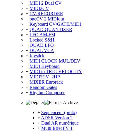
+
MIDI 2 Dual CV
+
MIDI2CV
+
CV-RECORDER
+
oneCV 2 MIDIout
+
Keyboard CV/GATE/MIDI
+
QUAD QUANTIZER
+
LFO AM-FM
+
Locked S&H
+
QUAD LFO
+
DUAL VCA
+
Joystick
+
MIDI CLOCK MUL/DEV
+
MIDI Keyboard
+
MIDI to TRIG VELOCITY
+
MIDI2CV_2HP
+
MIXER Eurorack
+
Random Gates
+
Rhythm Composer
Archive
+
Sequenceur (proto)
+
ADSR Version 2
+
Dual AR numérique
+
Multi-Effet FV-1