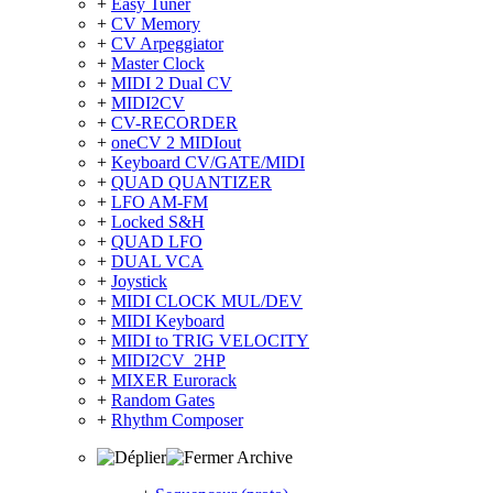
+
Easy Tuner
+
CV Memory
+
CV Arpeggiator
+
Master Clock
+
MIDI 2 Dual CV
+
MIDI2CV
+
CV-RECORDER
+
oneCV 2 MIDIout
+
Keyboard CV/GATE/MIDI
+
QUAD QUANTIZER
+
LFO AM-FM
+
Locked S&H
+
QUAD LFO
+
DUAL VCA
+
Joystick
+
MIDI CLOCK MUL/DEV
+
MIDI Keyboard
+
MIDI to TRIG VELOCITY
+
MIDI2CV_2HP
+
MIXER Eurorack
+
Random Gates
+
Rhythm Composer
Archive