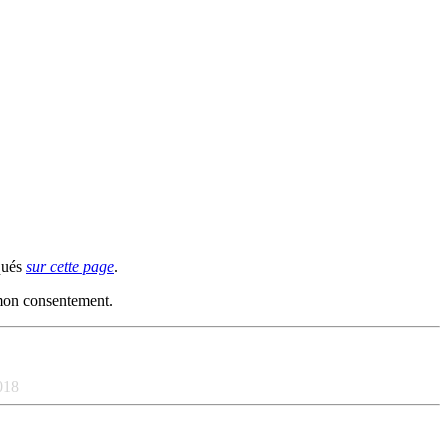
iqués
sur cette page
.
 mon consentement.
018