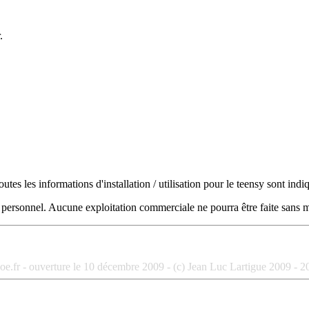
.
tes les informations d'installation / utilisation pour le teensy sont ind
age personnel. Aucune exploitation commerciale ne pourra être faite sans
oe.fr - ouverture le 10 décembre 2009 - (c) Jean Luc Lartigue 2009 - 2