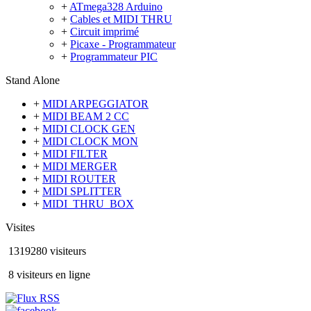
+
ATmega328 Arduino
+
Cables et MIDI THRU
+
Circuit imprimé
+
Picaxe - Programmateur
+
Programmateur PIC
Stand Alone
+
MIDI ARPEGGIATOR
+
MIDI BEAM 2 CC
+
MIDI CLOCK GEN
+
MIDI CLOCK MON
+
MIDI FILTER
+
MIDI MERGER
+
MIDI ROUTER
+
MIDI SPLITTER
+
MIDI_THRU_BOX
Visites
1319280 visiteurs
8 visiteurs en ligne