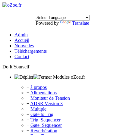
Powered by
Translate
Admin
Accueil
Nouvelles
Téléchargements
Contact
Do It Yourself
Modules oZoe.fr
+
à propos
+
Alimentations
+
Moniteur de Tension
+
ADSR Version 3
+
Multiple
+
Gate to Trig
+
Trig_Sequencer
+
Gate_Sequencer
+
Réverbération