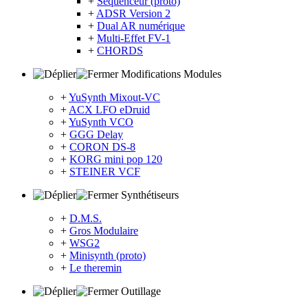
+
Sequenceur (proto)
+
ADSR Version 2
+
Dual AR numérique
+
Multi-Effet FV-1
+
CHORDS
Modifications Modules
+
YuSynth Mixout-VC
+
ACX LFO eDruid
+
YuSynth VCO
+
GGG Delay
+
CORON DS-8
+
KORG mini pop 120
+
STEINER VCF
Synthétiseurs
+
D.M.S.
+
Gros Modulaire
+
WSG2
+
Minisynth (proto)
+
Le theremin
Outillage