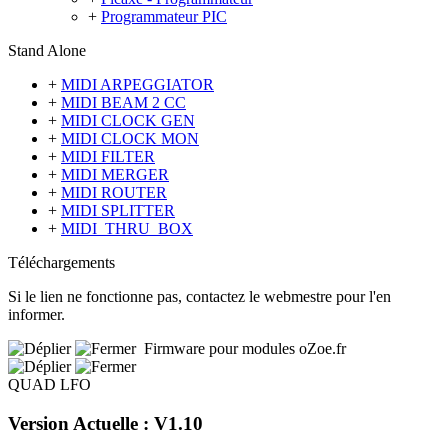
+
Programmateur PIC
Stand Alone
+
MIDI ARPEGGIATOR
+
MIDI BEAM 2 CC
+
MIDI CLOCK GEN
+
MIDI CLOCK MON
+
MIDI FILTER
+
MIDI MERGER
+
MIDI ROUTER
+
MIDI SPLITTER
+
MIDI_THRU_BOX
Téléchargements
Si le lien ne fonctionne pas, contactez le webmestre pour l'en
informer.
Firmware pour modules oZoe.fr
QUAD LFO
Version Actuelle : V1.10