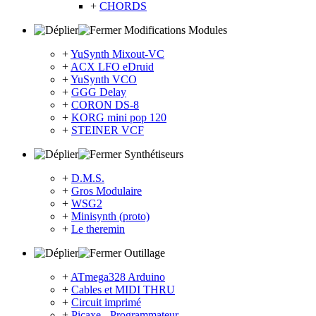
+
CHORDS
Modifications Modules
+
YuSynth Mixout-VC
+
ACX LFO eDruid
+
YuSynth VCO
+
GGG Delay
+
CORON DS-8
+
KORG mini pop 120
+
STEINER VCF
Synthétiseurs
+
D.M.S.
+
Gros Modulaire
+
WSG2
+
Minisynth (proto)
+
Le theremin
Outillage
+
ATmega328 Arduino
+
Cables et MIDI THRU
+
Circuit imprimé
+
Picaxe - Programmateur