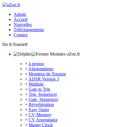
Admin
Accueil
Nouvelles
Téléchargements
Contact
Do It Yourself
Modules oZoe.fr
+
à propos
+
Alimentations
+
Moniteur de Tension
+
ADSR Version 3
+
Multiple
+
Gate to Trig
+
Trig_Sequencer
+
Gate_Sequencer
+
Réverbération
+
Easy Tuner
+
CV Memory
+
CV Arpeggiator
+
Master Clock