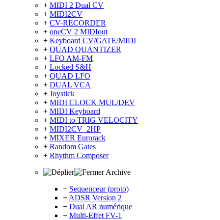
+
MIDI 2 Dual CV
+
MIDI2CV
+
CV-RECORDER
+
oneCV 2 MIDIout
+
Keyboard CV/GATE/MIDI
+
QUAD QUANTIZER
+
LFO AM-FM
+
Locked S&H
+
QUAD LFO
+
DUAL VCA
+
Joystick
+
MIDI CLOCK MUL/DEV
+
MIDI Keyboard
+
MIDI to TRIG VELOCITY
+
MIDI2CV_2HP
+
MIXER Eurorack
+
Random Gates
+
Rhythm Composer
Archive
+
Sequenceur (proto)
+
ADSR Version 2
+
Dual AR numérique
+
Multi-Effet FV-1