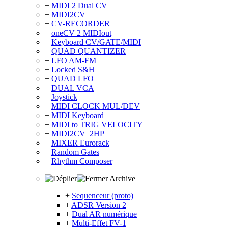
+
MIDI 2 Dual CV
+
MIDI2CV
+
CV-RECORDER
+
oneCV 2 MIDIout
+
Keyboard CV/GATE/MIDI
+
QUAD QUANTIZER
+
LFO AM-FM
+
Locked S&H
+
QUAD LFO
+
DUAL VCA
+
Joystick
+
MIDI CLOCK MUL/DEV
+
MIDI Keyboard
+
MIDI to TRIG VELOCITY
+
MIDI2CV_2HP
+
MIXER Eurorack
+
Random Gates
+
Rhythm Composer
Archive
+
Sequenceur (proto)
+
ADSR Version 2
+
Dual AR numérique
+
Multi-Effet FV-1