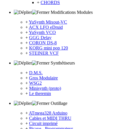
+
CHORDS
Modifications Modules
+
YuSynth Mixout-VC
+
ACX LFO eDruid
+
YuSynth VCO
+
GGG Delay
+
CORON DS-8
+
KORG mini pop 120
+
STEINER VCF
Synthétiseurs
+
D.M.S.
+
Gros Modulaire
+
WSG2
+
Minisynth (proto)
+
Le theremin
Outillage
+
ATmega328 Arduino
+
Cables et MIDI THRU
+
Circuit imprimé
+
Picaxe - Programmateur