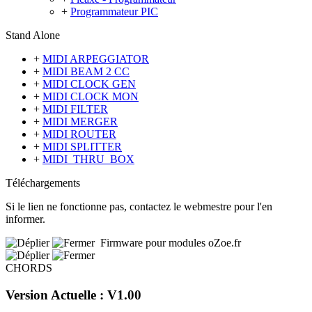
+
Programmateur PIC
Stand Alone
+
MIDI ARPEGGIATOR
+
MIDI BEAM 2 CC
+
MIDI CLOCK GEN
+
MIDI CLOCK MON
+
MIDI FILTER
+
MIDI MERGER
+
MIDI ROUTER
+
MIDI SPLITTER
+
MIDI_THRU_BOX
Téléchargements
Si le lien ne fonctionne pas, contactez le webmestre pour l'en
informer.
Firmware pour modules oZoe.fr
CHORDS
Version Actuelle : V1.00