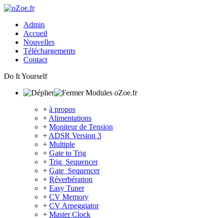
Admin
Accueil
Nouvelles
Téléchargements
Contact
Do It Yourself
Modules oZoe.fr
+
à propos
+
Alimentations
+
Moniteur de Tension
+
ADSR Version 3
+
Multiple
+
Gate to Trig
+
Trig_Sequencer
+
Gate_Sequencer
+
Réverbération
+
Easy Tuner
+
CV Memory
+
CV Arpeggiator
+
Master Clock