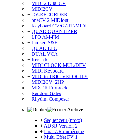
+
MIDI 2 Dual CV
+
MIDI2CV
+
CV-RECORDER
+
oneCV 2 MIDIout
+
Keyboard CV/GATE/MIDI
+
QUAD QUANTIZER
+
LFO AM-FM
+
Locked S&H
+
QUAD LFO
+
DUAL VCA
+
Joystick
+
MIDI CLOCK MUL/DEV
+
MIDI Keyboard
+
MIDI to TRIG VELOCITY
+
MIDI2CV_2HP
+
MIXER Eurorack
+
Random Gates
+
Rhythm Composer
Archive
+
Sequenceur (proto)
+
ADSR Version 2
+
Dual AR numérique
+
Multi-Effet FV-1