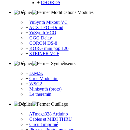
+
CHORDS
Modifications Modules
+
YuSynth Mixout-VC
+
ACX LFO eDruid
+
YuSynth VCO
+
GGG Delay
+
CORON DS-8
+
KORG mini pop 120
+
STEINER VCF
Synthétiseurs
+
D.M.S.
+
Gros Modulaire
+
WSG2
+
Minisynth (proto)
+
Le theremin
Outillage
+
ATmega328 Arduino
+
Cables et MIDI THRU
+
Circuit imprimé
+
Picaxe - Programmateur