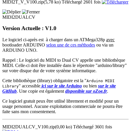
MIDI2T_V_V100.zip
(5,78 ko)
Téléchargé 2601 fois
MIDI2DUALCV
Version Actuelle : V1.0
Le logiciel ci-après est à charger dans un ATMega328p
avec
bootloader ARDUINO
selon une de ces méthodes
ou via un
ARDUINO UNO.
Rappel : Le logiciel du MIDI to Dual CV appelle une bibliothèque
MIDI. Celle-ci doit être installée dans le répertoire "arduino/library"
sur votre disque dur de votre système informatique.
Cette bibliothèque (library) obligatoire est la "
Arduino MIDI
" accessible
ici sur le site Arduino
ou bien
sur le site
Library
GitHub
. Une copie est également
disponible sur oZoe.fr
.
Ce logiciel gratuit peux être utilisé librement et modifié pour un
usage personnel. Aucune exploitation commerciale ne pourra être
faite sans mon consentement.
MIDI2DUALCV_V100.zip
(0,00 ko)
Téléchargé 3601 fois