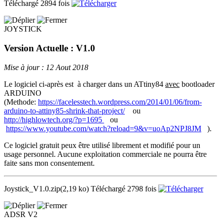
Téléchargé 2894 fois
JOYSTICK
Version Actuelle : V1.0
Mise à jour : 12 Aout 2018
Le logiciel ci-après est à charger dans un ATtiny84
avec
bootloader
ARDUINO
(Methode:
https://facelesstech.wordpress.com/2014/01/06/from-
arduino-to-attiny85-shrink-that-project/
ou
http://highlowtech.org/?p=1695
ou
https://www.youtube.com/watch?reload=9&v=uoAp2NPJ8JM
).
Ce logiciel gratuit peux être utilisé librement et modifié pour un
usage personnel. Aucune exploitation commerciale ne pourra être
faite sans mon consentement.
Joystick_V1.0.zip
(2,19 ko)
Téléchargé 2798 fois
ADSR V2