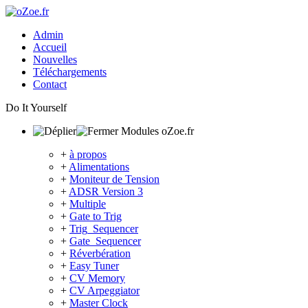
Admin
Accueil
Nouvelles
Téléchargements
Contact
Do It Yourself
Modules oZoe.fr
+
à propos
+
Alimentations
+
Moniteur de Tension
+
ADSR Version 3
+
Multiple
+
Gate to Trig
+
Trig_Sequencer
+
Gate_Sequencer
+
Réverbération
+
Easy Tuner
+
CV Memory
+
CV Arpeggiator
+
Master Clock