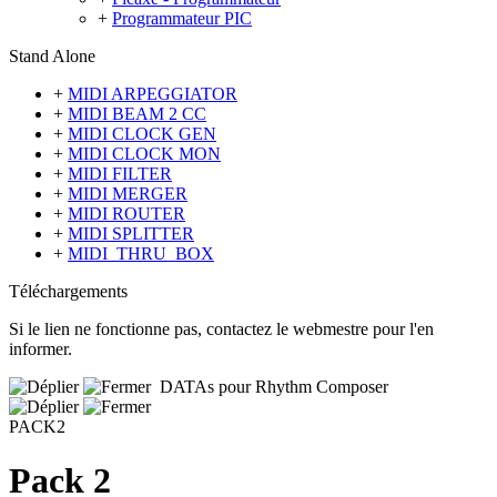
+
Programmateur PIC
Stand Alone
+
MIDI ARPEGGIATOR
+
MIDI BEAM 2 CC
+
MIDI CLOCK GEN
+
MIDI CLOCK MON
+
MIDI FILTER
+
MIDI MERGER
+
MIDI ROUTER
+
MIDI SPLITTER
+
MIDI_THRU_BOX
Téléchargements
Si le lien ne fonctionne pas, contactez le webmestre pour l'en
informer.
DATAs pour Rhythm Composer
PACK2
Pack 2