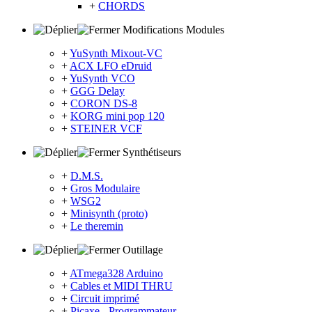
+
CHORDS
Modifications Modules
+
YuSynth Mixout-VC
+
ACX LFO eDruid
+
YuSynth VCO
+
GGG Delay
+
CORON DS-8
+
KORG mini pop 120
+
STEINER VCF
Synthétiseurs
+
D.M.S.
+
Gros Modulaire
+
WSG2
+
Minisynth (proto)
+
Le theremin
Outillage
+
ATmega328 Arduino
+
Cables et MIDI THRU
+
Circuit imprimé
+
Picaxe - Programmateur