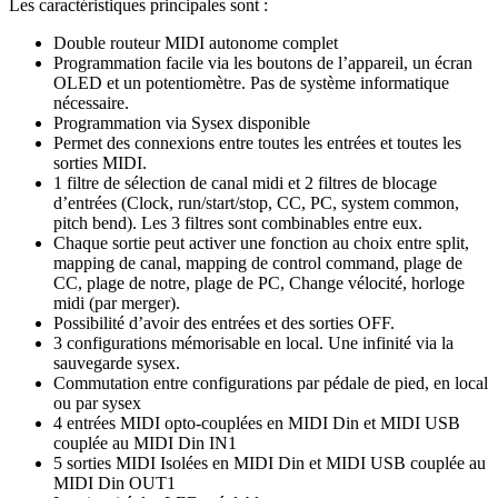
Les caractéristiques principales sont :
Double routeur MIDI autonome complet
Programmation facile via les boutons de l’appareil, un écran
OLED et un potentiomètre. Pas de système informatique
nécessaire.
Programmation via Sysex disponible
Permet des connexions entre toutes les entrées et toutes les
sorties MIDI.
1 filtre de sélection de canal midi et 2 filtres de blocage
d’entrées (Clock, run/start/stop, CC, PC, system common,
pitch bend). Les 3 filtres sont combinables entre eux.
Chaque sortie peut activer une fonction au choix entre split,
mapping de canal, mapping de control command, plage de
CC, plage de notre, plage de PC, Change vélocité, horloge
midi (par merger).
Possibilité d’avoir des entrées et des sorties OFF.
3 configurations mémorisable en local. Une infinité via la
sauvegarde sysex.
Commutation entre configurations par pédale de pied, en local
ou par sysex
4 entrées MIDI opto-couplées en MIDI Din et MIDI USB
couplée au MIDI Din IN1
5 sorties MIDI Isolées en MIDI Din et MIDI USB couplée au
MIDI Din OUT1