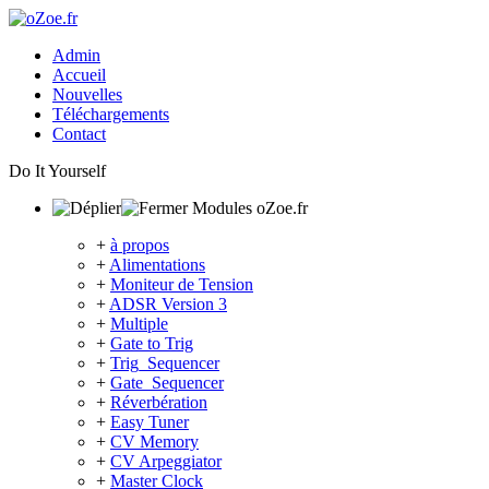
Admin
Accueil
Nouvelles
Téléchargements
Contact
Do It Yourself
Modules oZoe.fr
+
à propos
+
Alimentations
+
Moniteur de Tension
+
ADSR Version 3
+
Multiple
+
Gate to Trig
+
Trig_Sequencer
+
Gate_Sequencer
+
Réverbération
+
Easy Tuner
+
CV Memory
+
CV Arpeggiator
+
Master Clock