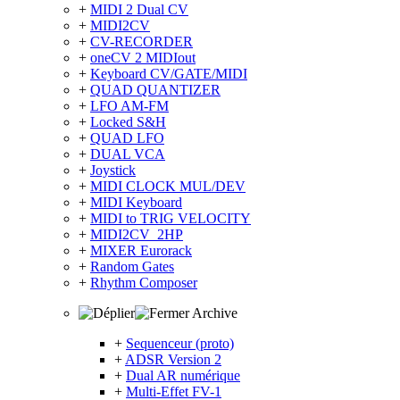
+
MIDI 2 Dual CV
+
MIDI2CV
+
CV-RECORDER
+
oneCV 2 MIDIout
+
Keyboard CV/GATE/MIDI
+
QUAD QUANTIZER
+
LFO AM-FM
+
Locked S&H
+
QUAD LFO
+
DUAL VCA
+
Joystick
+
MIDI CLOCK MUL/DEV
+
MIDI Keyboard
+
MIDI to TRIG VELOCITY
+
MIDI2CV_2HP
+
MIXER Eurorack
+
Random Gates
+
Rhythm Composer
Archive
+
Sequenceur (proto)
+
ADSR Version 2
+
Dual AR numérique
+
Multi-Effet FV-1