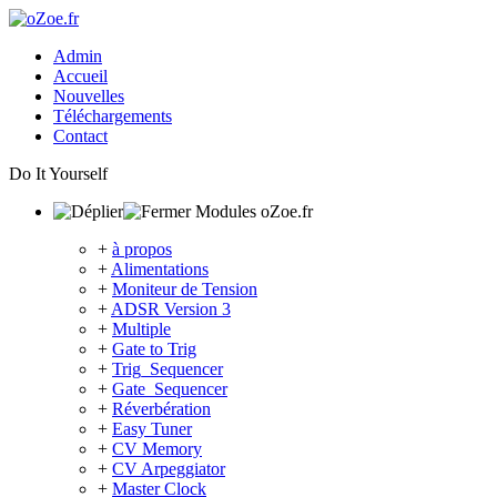
Admin
Accueil
Nouvelles
Téléchargements
Contact
Do It Yourself
Modules oZoe.fr
+
à propos
+
Alimentations
+
Moniteur de Tension
+
ADSR Version 3
+
Multiple
+
Gate to Trig
+
Trig_Sequencer
+
Gate_Sequencer
+
Réverbération
+
Easy Tuner
+
CV Memory
+
CV Arpeggiator
+
Master Clock