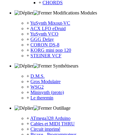
+
CHORDS
Modifications Modules
+
YuSynth Mixout-VC
+
ACX LFO eDruid
+
YuSynth VCO
+
GGG Delay
+
CORON DS-8
+
KORG mini pop 120
+
STEINER VCF
Synthétiseurs
+
D.M.S.
+
Gros Modulaire
+
WSG2
+
Minisynth (proto)
+
Le theremin
Outillage
+
ATmega328 Arduino
+
Cables et MIDI THRU
+
Circuit imprimé
+
Picaxe - Programmateur