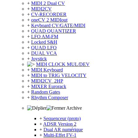
+
MIDI 2 Dual CV
+
MIDI2CV
+
CV-RECORDER
+
oneCV 2 MIDIout
+
Keyboard CV/GATE/MIDI
+
QUAD QUANTIZER
+
LFO AM-FM
+
Locked S&H
+
QUAD LFO
+
DUAL VCA
+
Joystick
MIDI CLOCK MUL/DEV
+
MIDI Keyboard
+
MIDI to TRIG VELOCITY
+
MIDI2CV_2HP
+
MIXER Eurorack
+
Random Gates
+
Rhythm Composer
Archive
+
Sequenceur (proto)
+
ADSR Version 2
+
Dual AR numérique
+
Multi-Effet FV-1