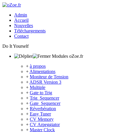
Admin
Accueil
Nouvelles
Téléchargements
Contact
Do It Yourself
Modules oZoe.fr
+
à propos
+
Alimentations
+
Moniteur de Tension
+
ADSR Version 3
+
Multiple
+
Gate to Trig
+
Trig_Sequencer
+
Gate_Sequencer
+
Réverbération
+
Easy Tuner
+
CV Memory
+
CV Arpeggiator
+
Master Clock