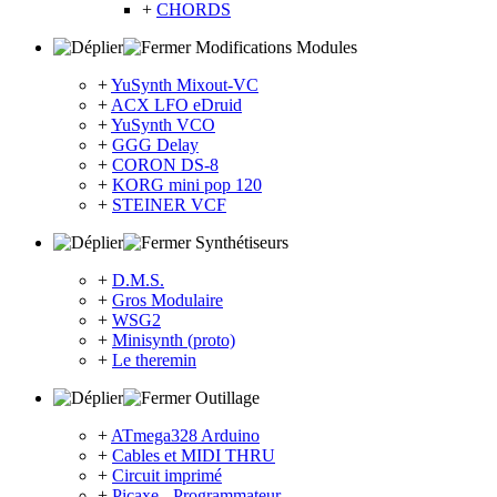
+
CHORDS
Modifications Modules
+
YuSynth Mixout-VC
+
ACX LFO eDruid
+
YuSynth VCO
+
GGG Delay
+
CORON DS-8
+
KORG mini pop 120
+
STEINER VCF
Synthétiseurs
+
D.M.S.
+
Gros Modulaire
+
WSG2
+
Minisynth (proto)
+
Le theremin
Outillage
+
ATmega328 Arduino
+
Cables et MIDI THRU
+
Circuit imprimé
+
Picaxe - Programmateur