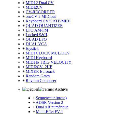
+
MIDI 2 Dual CV
+
MIDI2CV
+
CV-RECORDER
+
oneCV 2 MIDIout
+
Keyboard CV/GATE/MIDI
+
QUAD QUANTIZER
+
LFO AM-FM
+
Locked S&H
+
QUAD LFO
+
DUAL VCA
+
Joystick
+
MIDI CLOCK MUL/DEV
+
MIDI Keyboard
+
MIDI to TRIG VELOCITY
+
MIDI2CV_2HP
+
MIXER Eurorack
+
Random Gates
+
Rhythm Composer
Archive
+
Sequenceur (proto)
+
ADSR Version 2
+
Dual AR numérique
+
Multi-Effet FV-1