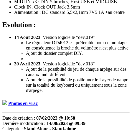
MIDI IN x3 : DIN 5 broches, Host USB et MIDI-USB
Clock IN, Clock OUT Jack 3,5mm
Alimentation : DC standard 5,5x2,1mm 7V5 1A +au centre
Evolution :
14 Aout 2023
: Version logicielle "dev.019"
Le régulateur DD4012 est préférable pour ce montage
en conséquence la broche du voltmétre n'est plus active.
Ajout du dossier complet DIY.
30 Avril 2023
: Version logicielle "dev.018"
Ajout de la possibilité de jeu de chaque arpège sur des
canaux midi différent.
Ajout de la possibilité de positionner le Layer de nappe
sur la totalité du keyboard ou uniquement sous la zone
d'arpège.
Photos en vrac
Date de création :
07/02/2023 @ 10:58
Dernière modification :
14/08/2023 @ 09:39
Catégorie :
Stand Alone - Stand-alone