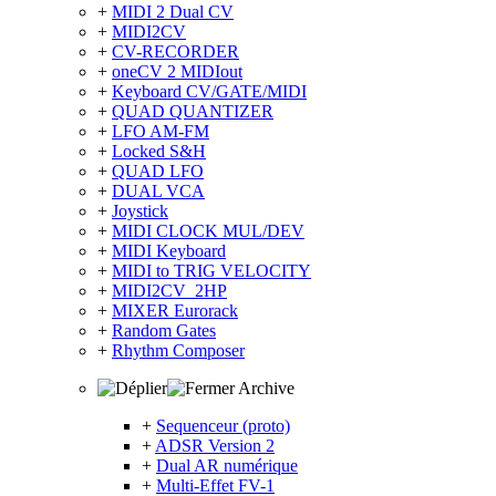
+
MIDI 2 Dual CV
+
MIDI2CV
+
CV-RECORDER
+
oneCV 2 MIDIout
+
Keyboard CV/GATE/MIDI
+
QUAD QUANTIZER
+
LFO AM-FM
+
Locked S&H
+
QUAD LFO
+
DUAL VCA
+
Joystick
+
MIDI CLOCK MUL/DEV
+
MIDI Keyboard
+
MIDI to TRIG VELOCITY
+
MIDI2CV_2HP
+
MIXER Eurorack
+
Random Gates
+
Rhythm Composer
Archive
+
Sequenceur (proto)
+
ADSR Version 2
+
Dual AR numérique
+
Multi-Effet FV-1