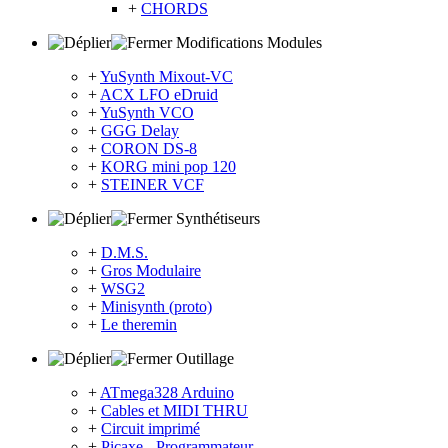
+
CHORDS
Modifications Modules
+
YuSynth Mixout-VC
+
ACX LFO eDruid
+
YuSynth VCO
+
GGG Delay
+
CORON DS-8
+
KORG mini pop 120
+
STEINER VCF
Synthétiseurs
+
D.M.S.
+
Gros Modulaire
+
WSG2
+
Minisynth (proto)
+
Le theremin
Outillage
+
ATmega328 Arduino
+
Cables et MIDI THRU
+
Circuit imprimé
+
Picaxe - Programmateur