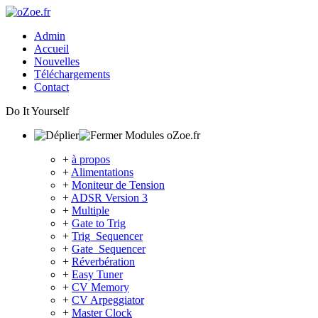
Admin
Accueil
Nouvelles
Téléchargements
Contact
Do It Yourself
Modules oZoe.fr
+
à propos
+
Alimentations
+
Moniteur de Tension
+
ADSR Version 3
+
Multiple
+
Gate to Trig
+
Trig_Sequencer
+
Gate_Sequencer
+
Réverbération
+
Easy Tuner
+
CV Memory
+
CV Arpeggiator
+
Master Clock