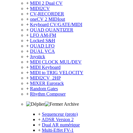
+
MIDI 2 Dual CV
+
MIDI2CV
+
CV-RECORDER
+
oneCV 2 MIDIout
+
Keyboard CV/GATE/MIDI
+
QUAD QUANTIZER
+
LFO AM-FM
+
Locked S&H
+
QUAD LFO
+
DUAL VCA
+
Joystick
+
MIDI CLOCK MUL/DEV
+
MIDI Keyboard
+
MIDI to TRIG VELOCITY
+
MIDI2CV_2HP
+
MIXER Eurorack
+
Random Gates
+
Rhythm Composer
Archive
+
Sequenceur (proto)
+
ADSR Version 2
+
Dual AR numérique
+
Multi-Effet FV-1