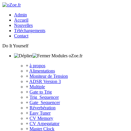
Admin
Accueil
Nouvelles
Téléchargements
Contact
Do It Yourself
Modules oZoe.fr
+
à propos
+
Alimentations
+
Moniteur de Tension
+
ADSR Version 3
+
Multiple
+
Gate to Trig
+
Trig_Sequencer
+
Gate_Sequencer
+
Réverbération
+
Easy Tuner
+
CV Memory
+
CV Arpeggiator
+
Master Clock