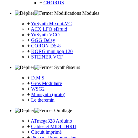
+
CHORDS
Modifications Modules
+
YuSynth Mixout-VC
+
ACX LFO eDruid
+
YuSynth VCO
+
GGG Delay
+
CORON DS-8
+
KORG mini pop 120
+
STEINER VCF
Synthétiseurs
+
D.M.S.
+
Gros Modulaire
+
WSG2
+
Minisynth (proto)
+
Le theremin
Outillage
+
ATmega328 Arduino
+
Cables et MIDI THRU
+
Circuit imprimé
+
Picaxe - Programmateur