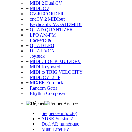
+
MIDI 2 Dual CV
+
MIDI2CV
+
CV-RECORDER
+
oneCV 2 MIDIout
+
Keyboard CV/GATE/MIDI
+
QUAD QUANTIZER
+
LFO AM-FM
+
Locked S&H
+
QUAD LFO
+
DUAL VCA
+
Joystick
+
MIDI CLOCK MUL/DEV
+
MIDI Keyboard
+
MIDI to TRIG VELOCITY
+
MIDI2CV_2HP
+
MIXER Eurorack
+
Random Gates
+
Rhythm Composer
Archive
+
Sequenceur (proto)
+
ADSR Version 2
+
Dual AR numérique
+
Multi-Effet FV-1