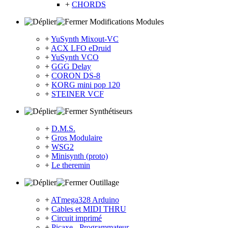
+
CHORDS
Modifications Modules
+
YuSynth Mixout-VC
+
ACX LFO eDruid
+
YuSynth VCO
+
GGG Delay
+
CORON DS-8
+
KORG mini pop 120
+
STEINER VCF
Synthétiseurs
+
D.M.S.
+
Gros Modulaire
+
WSG2
+
Minisynth (proto)
+
Le theremin
Outillage
+
ATmega328 Arduino
+
Cables et MIDI THRU
+
Circuit imprimé
+
Picaxe - Programmateur