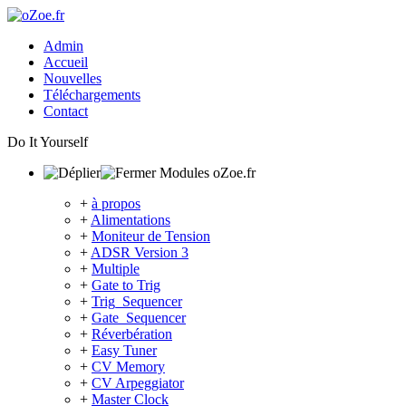
Admin
Accueil
Nouvelles
Téléchargements
Contact
Do It Yourself
Modules oZoe.fr
+
à propos
+
Alimentations
+
Moniteur de Tension
+
ADSR Version 3
+
Multiple
+
Gate to Trig
+
Trig_Sequencer
+
Gate_Sequencer
+
Réverbération
+
Easy Tuner
+
CV Memory
+
CV Arpeggiator
+
Master Clock