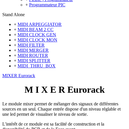
+
Programmateur PIC
Stand Alone
+
MIDI ARPEGGIATOR
+
MIDI BEAM 2 CC
+
MIDI CLOCK GEN
+
MIDI CLOCK MON
+
MIDI FILTER
+
MIDI MERGER
+
MIDI ROUTER
+
MIDI SPLITTER
+
MIDI_THRU_BOX
MIXER Eurorack
M I X E R Eurorack
Le module mixer permet de mélanger des signaux de différentes
sources en un seul. Chaque entrée dispose d'un niveau réglable et
une led permet de visualiser le niveau de sortie.
L'intérêt de ce module est sa facilité de construction et la