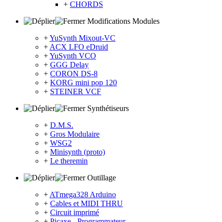
+
CHORDS
Modifications Modules
+
YuSynth Mixout-VC
+
ACX LFO eDruid
+
YuSynth VCO
+
GGG Delay
+
CORON DS-8
+
KORG mini pop 120
+
STEINER VCF
Synthétiseurs
+
D.M.S.
+
Gros Modulaire
+
WSG2
+
Minisynth (proto)
+
Le theremin
Outillage
+
ATmega328 Arduino
+
Cables et MIDI THRU
+
Circuit imprimé
+
Picaxe - Programmateur