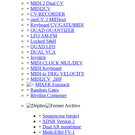
+
MIDI 2 Dual CV
+
MIDI2CV
+
CV-RECORDER
+
oneCV 2 MIDIout
+
Keyboard CV/GATE/MIDI
+
QUAD QUANTIZER
+
LFO AM-FM
+
Locked S&H
+
QUAD LFO
+
DUAL VCA
+
Joystick
+
MIDI CLOCK MUL/DEV
+
MIDI Keyboard
+
MIDI to TRIG VELOCITY
+
MIDI2CV_2HP
MIXER Eurorack
+
Random Gates
+
Rhythm Composer
Archive
+
Sequenceur (proto)
+
ADSR Version 2
+
Dual AR numérique
+
Multi-Effet FV-1