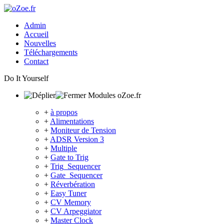
Admin
Accueil
Nouvelles
Téléchargements
Contact
Do It Yourself
Modules oZoe.fr
+
à propos
+
Alimentations
+
Moniteur de Tension
+
ADSR Version 3
+
Multiple
+
Gate to Trig
+
Trig_Sequencer
+
Gate_Sequencer
+
Réverbération
+
Easy Tuner
+
CV Memory
+
CV Arpeggiator
+
Master Clock