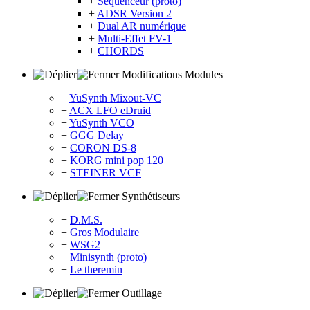
+
Sequenceur (proto)
+
ADSR Version 2
+
Dual AR numérique
+
Multi-Effet FV-1
+
CHORDS
Modifications Modules
+
YuSynth Mixout-VC
+
ACX LFO eDruid
+
YuSynth VCO
+
GGG Delay
+
CORON DS-8
+
KORG mini pop 120
+
STEINER VCF
Synthétiseurs
+
D.M.S.
+
Gros Modulaire
+
WSG2
+
Minisynth (proto)
+
Le theremin
Outillage