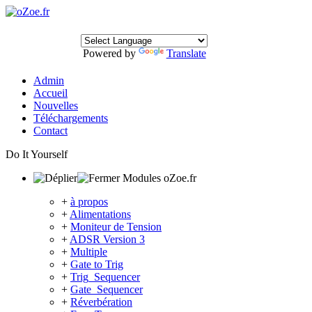
Powered by
Translate
Admin
Accueil
Nouvelles
Téléchargements
Contact
Do It Yourself
Modules oZoe.fr
+
à propos
+
Alimentations
+
Moniteur de Tension
+
ADSR Version 3
+
Multiple
+
Gate to Trig
+
Trig_Sequencer
+
Gate_Sequencer
+
Réverbération