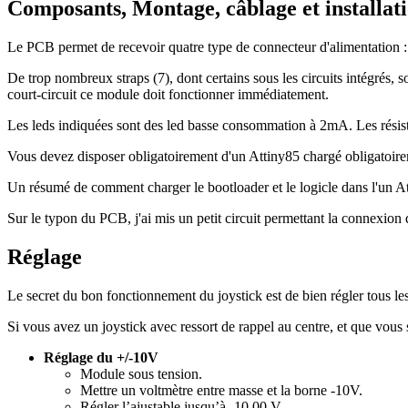
Composants, Montage, câblage et installat
Le PCB permet de recevoir quatre type de connecteur d'alimentation
De trop nombreux straps (7), dont certains sous les circuits intégrés, s
court-circuit ce module doit fonctionner immédiatement.
Les leds indiquées sont des led basse consommation à 2mA. Les résis
Vous devez disposer obligatoirement d'un Attiny85 chargé obligatoirem
Un résumé de comment charger le bootloader et le logicle dans l'un At
Sur le typon du PCB, j'ai mis un petit circuit permettant la connexion
Réglage
Le secret du bon fonctionnement du joystick est de bien régler tous le
Si vous avez un joystick avec ressort de rappel au centre, et que vous s
Réglage du +/-10V
Module sous tension.
Mettre un voltmètre entre masse et la borne -10V.
Régler l’ajustable jusqu’à -10.00 V