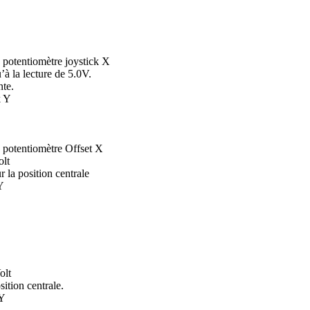
u potentiomètre joystick X
à la lecture de 5.0V.
nte.
k Y
du potentiomètre Offset X
olt
r la position centrale
Y
olt
sition centrale.
 Y