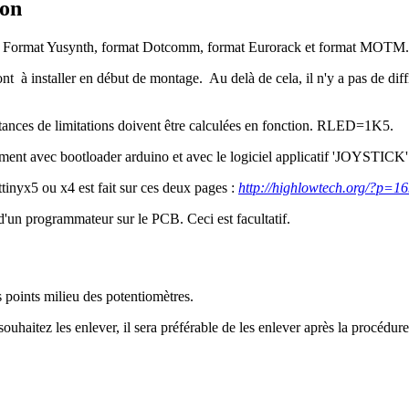
ion
 : Format Yusynth, format Dotcomm, format Eurorack et format MOTM. 
ont à installer en début de montage. Au delà de cela, il n'y a pas de diff
tances de limitations doivent être calculées en fonction. RLED=1K5.
ent avec bootloader arduino et avec le logiciel applicatif 'JOYSTICK' 
tinyx5 ou x4 est fait sur ces deux pages :
http://highlowtech.org/?p=1
 d'un programmateur sur le PCB. Ceci est facultatif.
s points milieu des potentiomètres.
ouhaitez les enlever, il sera préférable de les enlever après la procédur