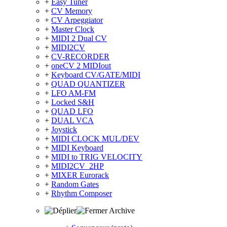
+
Easy Tuner
+
CV Memory
+
CV Arpeggiator
+
Master Clock
+
MIDI 2 Dual CV
+
MIDI2CV
+
CV-RECORDER
+
oneCV 2 MIDIout
+
Keyboard CV/GATE/MIDI
+
QUAD QUANTIZER
+
LFO AM-FM
+
Locked S&H
+
QUAD LFO
+
DUAL VCA
+
Joystick
+
MIDI CLOCK MUL/DEV
+
MIDI Keyboard
+
MIDI to TRIG VELOCITY
+
MIDI2CV_2HP
+
MIXER Eurorack
+
Random Gates
+
Rhythm Composer
Archive