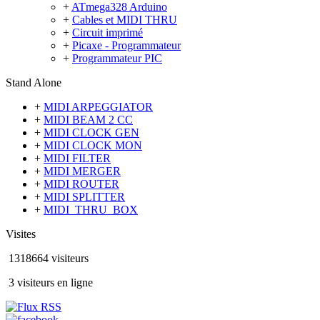
+
ATmega328 Arduino
+
Cables et MIDI THRU
+
Circuit imprimé
+
Picaxe - Programmateur
+
Programmateur PIC
Stand Alone
+
MIDI ARPEGGIATOR
+
MIDI BEAM 2 CC
+
MIDI CLOCK GEN
+
MIDI CLOCK MON
+
MIDI FILTER
+
MIDI MERGER
+
MIDI ROUTER
+
MIDI SPLITTER
+
MIDI_THRU_BOX
Visites
1318664 visiteurs
3 visiteurs en ligne