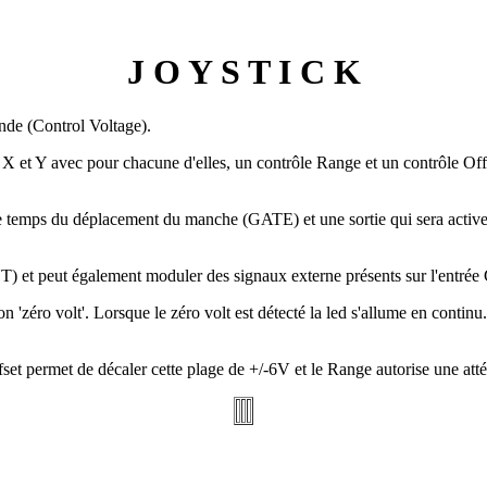
J O Y S T I C K
de (Control Voltage).
et Y avec pour chacune d'elles, un contrôle Range et un contrôle Offs
e temps du déplacement du manche (GATE) et une sortie qui sera acti
 peut également moduler des signaux externe présents sur l'entrée CV-
n 'zéro volt'. Lorsque le zéro volt est détecté la led s'allume en continu. 
et permet de décaler cette plage de +/-6V et le Range autorise une att