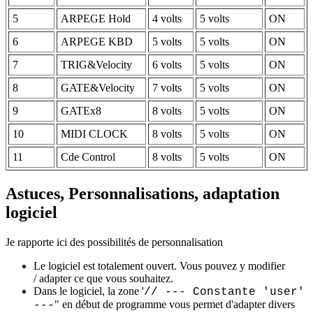
5
ARPEGE Hold
4 volts
5 volts
ON
6
ARPEGE KBD
5 volts
5 volts
ON
7
TRIG&Velocity
6 volts
5 volts
ON
8
GATE&Velocity
7 volts
5 volts
ON
9
GATEx8
8 volts
5 volts
ON
10
MIDI CLOCK
8 volts
5 volts
ON
11
Cde Control
8 volts
5 volts
ON
Astuces, Personnalisations, adaptation
logiciel
Je rapporte ici des possibilités de personnalisation
Le logiciel est totalement ouvert. Vous pouvez y modifier
/ adapter ce que vous souhaitez.
Dans le logiciel, la zone '
// --- Constante 'user'
" en début de programme vous permet d'adapter divers
---