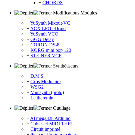
+
CHORDS
Modifications Modules
+
YuSynth Mixout-VC
+
ACX LFO eDruid
+
YuSynth VCO
+
GGG Delay
+
CORON DS-8
+
KORG mini pop 120
+
STEINER VCF
Synthétiseurs
+
D.M.S.
+
Gros Modulaire
+
WSG2
+
Minisynth (proto)
+
Le theremin
Outillage
+
ATmega328 Arduino
+
Cables et MIDI THRU
+
Circuit imprimé
+
Picaxe - Programmateur