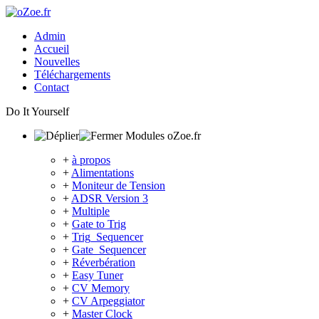
Admin
Accueil
Nouvelles
Téléchargements
Contact
Do It Yourself
Modules oZoe.fr
+
à propos
+
Alimentations
+
Moniteur de Tension
+
ADSR Version 3
+
Multiple
+
Gate to Trig
+
Trig_Sequencer
+
Gate_Sequencer
+
Réverbération
+
Easy Tuner
+
CV Memory
+
CV Arpeggiator
+
Master Clock