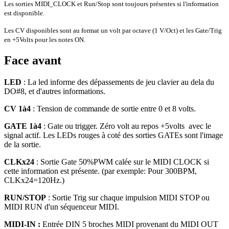
Les sorties MIDI_CLOCK et Run/Stop sont toujours présentes si l'information
est disponible.
Les CV disponibles sont au format un volt par octave (1 V/Oct) et les Gate/Trig
en +5Volts pour les notes ON.
Face avant
LED
: La led informe des dépassements de jeu clavier au dela du
DO#8, et d'autres informations.
CV 1à4
: Tension de commande de sortie entre 0 et 8 volts.
GATE 1à4
: Gate ou trigger. Zéro volt au repos +5volts avec le
signal actif. Les LEDs rouges à coté des sorties GATEs sont l'image
de la sortie.
CLKx24
: Sortie Gate 50%PWM calée sur le MIDI CLOCK si
cette information est présente. (par exemple: Pour 300BPM,
CLKx24=120Hz.)
RUN/STOP
: Sortie Trig sur chaque impulsion MIDI STOP ou
MIDI RUN d'un séquenceur MIDI.
MIDI-IN :
Entrée DIN 5 broches MIDI provenant du MIDI OUT