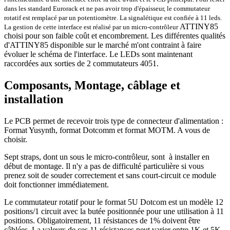
dans les standard Eurorack et ne pas avoir trop d'épaisseur, le commutateur
rotatif est remplacé par un potentiomètre. La signalétique est confiée à 11 leds.
ATTINY85
La gestion de cette interface est réalisé par un micro-contrôleur
choisi pour son faible coût et encombrement. Les différentes qualités
d'ATTINY85 disponible sur le marché m'ont contraint à faire
évoluer le schéma de l'interface. Le LEDs sont maintenant
raccordées aux sorties de 2 commutateurs 4051.
Composants, Montage, câblage et
installation
Le PCB permet de recevoir trois type de connecteur d'alimentation :
Format Yusynth, format Dotcomm et format MOTM. A vous de
choisir.
Sept straps, dont un sous le micro-contrôleur, sont à installer en
début de montage. Il n'y a pas de difficulté particulière si vous
prenez soit de souder correctement et sans court-circuit ce module
doit fonctionner immédiatement.
Le commutateur rotatif pour le format 5U Dotcom est un modèle 12
positions/1 circuit avec la butée positionnée pour une utilisation à 11
positions. Obligatoirement, 11 résistances de 1% doivent être
câblées. La valeurs de ces 11 résistances peut varier entre 1K et 5K.