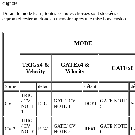
clignote.
Durant le mode learn, toutes les notes choisies sont stockées en
eeprom et resteront donc en mémoire après une mise hors tension
MODE
TRIGx4 &
GATEx4 &
GATEx8
Velocity
Velocity
Sortie
défaut
défaut
dé
TRIG
/ CV
GATE/ CV
GATE NOTE
CV 1
DO#1
DO#1
S
NOTE
NOTE 1
5
1
TRIG
/ CV
GATE/ CV
GATE NOTE
CV 2
RE#1
RE#1
L
NOTE
NOTE 2
6