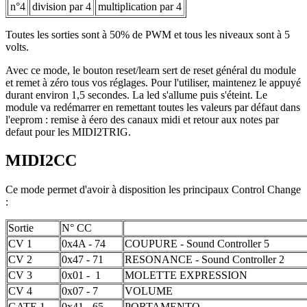
n°4
division par 4
multiplication par 4
Toutes les sorties sont à 50% de PWM et tous les niveaux sont à 5
volts.
Avec ce mode, le bouton reset/learn sert de reset général du module
et remet à zéro tous vos réglages. Pour l'utiliser, maintenez le appuyé
durant environ 1,5 secondes. La led s'allume puis s'éteint. Le
module va redémarrer en remettant toutes les valeurs par défaut dans
l'eeprom : remise à éero des canaux midi et retour aux notes par
defaut pour les MIDI2TRIG.
MIDI2CC
Ce mode permet d'avoir à disposition les principaux Control Change
:
Sortie
N° CC
CV 1
0x4A - 74
COUPURE - Sound Controller 5
CV 2
0x47 - 71
RESONANCE - Sound Controller 2
CV 3
0x01 - 1
MOLETTE EXPRESSION
CV 4
0x07 - 7
VOLUME
GATE 1
0x41 - 65
PORTAMENTO