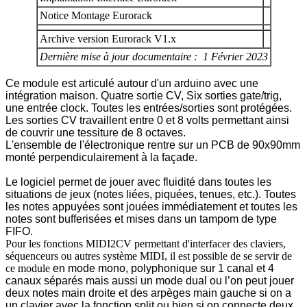
Notice Montage Eurorack
Archive version Eurorack V1.x
Dernière mise à jour documentaire : 1 Février 2023
Ce module est articulé autour d'un arduino avec une
intégration maison. Quatre sortie CV, Six sorties gate/trig,
une entrée clock. Toutes les entrées/sorties sont protégées.
Les sorties CV travaillent entre 0 et 8 volts permettant ainsi
de couvrir une tessiture de 8 octaves.
L'ensemble de l'électronique rentre sur un PCB de 90x90mm
monté perpendiculairement à la façade.
Le logiciel permet de jouer avec fluidité dans toutes les
situations de jeux (notes liées, piquées, tenues, etc.). Toutes
les notes appuyées sont jouées immédiatement et toutes les
notes sont bufferisées et mises dans un tampom de type
FIFO.
Pour les fonctions MIDI2CV permettant d'interfacer des claviers,
séquenceurs ou autres système MIDI, il est possible de se servir de
ce module
en mode mono, polyphonique sur 1 canal et 4
canaux séparés mais aussi un mode dual ou l’on peut jouer
deux notes main droite et des arpèges main gauche si on a
un clavier avec la fonction split ou bien si on connecte deux