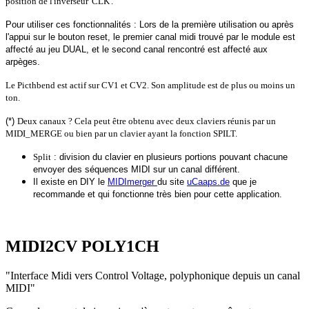
position de l'inverseur 'CLK'.
Pour utiliser ces fonctionnalités : Lors de la première utilisation ou après
l'appui sur le bouton reset, le premier canal midi trouvé par le module est
affecté au jeu DUAL, et le second canal rencontré est affecté aux
arpèges.
Le Picthbend est actif sur CV1 et CV2. Son amplitude est de plus ou moins un
ton.
(*)
Deux canaux ? Cela peut être obtenu avec deux claviers réunis par un
MIDI_MERGE ou bien par un clavier ayant la fonction SPILT.
Split
: division du clavier en plusieurs portions pouvant chacune
envoyer des séquences MIDI sur un canal différent.
I
l existe en DIY le
MIDImerger
du site
uCaaps.de
que je
recommande et qui fonctionne très bien pour cette application.
MIDI2CV POLY1CH
"Interface Midi vers Control Voltage, polyphonique depuis un canal
MIDI"