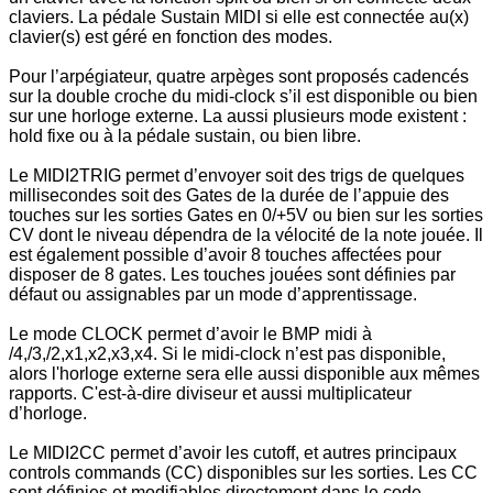
claviers. La pédale Sustain MIDI si elle est connectée au(x)
clavier(s) est géré en fonction des modes.
Pour l’arpégiateur, quatre arpèges sont proposés cadencés
sur la double croche du midi-clock s’il est disponible ou bien
sur une horloge externe. La aussi plusieurs mode existent :
hold fixe ou à la pédale sustain, ou bien libre.
Le MIDI2TRIG permet d’envoyer soit des trigs de quelques
millisecondes soit des Gates de la durée de l’appuie des
touches sur les sorties Gates en 0/+5V ou bien sur les sorties
CV dont le niveau dépendra de la vélocité de la note jouée. Il
est également possible d’avoir 8 touches affectées pour
disposer de 8
gates. Les touches jouées sont définies par
défaut ou assignables par un mode d’apprentissage.
Le mode CLOCK permet d’avoir le BMP midi à
/4,/3,/2,x1,x2,x3,x4. Si le midi-clock n’est pas disponible,
alors l'horloge externe sera elle aussi disponible aux mêmes
rapports. C'est-à-dire diviseur et aussi multiplicateur
d’horloge.
Le MIDI2CC permet d’avoir les cutoff, et autres principaux
controls commands (CC) disponibles sur les sorties. Les CC
sont définies et modifiables directement dans le code.