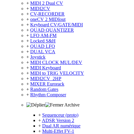
+
MIDI 2 Dual CV
+
MIDI2CV
+
CV-RECORDER
+
oneCV 2 MIDIout
+
Keyboard CV/GATE/MIDI
+
QUAD QUANTIZER
+
LFO AM-FM
+
Locked S&H
+
QUAD LFO
+
DUAL VCA
+
Joystick
+
MIDI CLOCK MUL/DEV
+
MIDI Keyboard
+
MIDI to TRIG VELOCITY
+
MIDI2CV_2HP
+
MIXER Eurorack
+
Random Gates
+
Rhythm Composer
Archive
+
Sequenceur (proto)
+
ADSR Version 2
+
Dual AR numérique
+
Multi-Effet FV-1