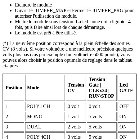
Eteindre le module
Ouvrir le JUMPER_MAP et Fermer le JUMPER_PRG pour
autoriser l'utilisation du module.
Mettre le module sous tension. La led jaune doit clignoter 4
fois, puis faire ainsi lors de chaque démarrage.
Le module est prêt à être utilisé.
(*) La neuvième position correspond à la plein échelle des sorties
CV (8 volts). Si votre voltmètre a une meilleure précision quelques
volts plus bas (cas par exemple d'un voltmètre 6000 points), vous
pouvez alors choisir la position optimale de réglage dans le tableau
ci-après.
Tension
Tension
Gate |
Led
Position
Mode
CV
CLKx24 |
GATE
RUN/STOP
1
POLY 1CH
0 volt
0 volt
OFF
2
MONO
1 volt
5 volts
ON
3
DUAL
2 volts
5 volts
ON
4
POLY 4CH
3 volts
5 volts
ON