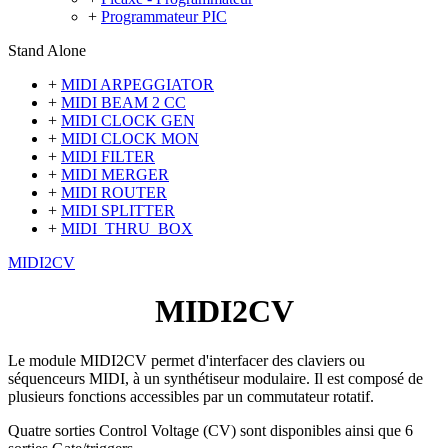
+
Programmateur PIC
Stand Alone
+
MIDI ARPEGGIATOR
+
MIDI BEAM 2 CC
+
MIDI CLOCK GEN
+
MIDI CLOCK MON
+
MIDI FILTER
+
MIDI MERGER
+
MIDI ROUTER
+
MIDI SPLITTER
+
MIDI_THRU_BOX
MIDI2CV
MIDI2CV
Le module MIDI2CV permet d'interfacer des claviers ou
séquenceurs MIDI, à un synthétiseur modulaire. Il est composé de
plusieurs fonctions accessibles par un commutateur rotatif.
Quatre sorties Control Voltage (CV) sont disponibles ainsi que 6