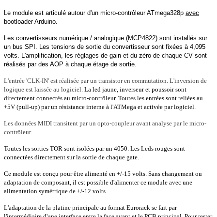
Le module est articulé autour d'un micro-contrôleur ATmega328p
avec
bootloader Arduino.
Les convertisseurs numérique / analogique (MCP4822) sont installés sur
un bus SPI. Les tensions de sortie du convertisseur sont fixées à 4,095
volts. L'amplification, les réglages de gain et du zéro de chaque CV sont
réalisés par des AOP à chaque étage de sortie.
L'entrée 'CLK-IN' est réalisée par un transistor en commutation. L'inversion de
logique est laissée au logiciel.
La led jaune, inverseur et poussoir sont
directement connectés au micro-contrôleur. Toutes les entrées sont reliées au
+5V (pull-up) par un résistance interne à l'ATMega et activée par logiciel.
Les données MIDI transitent par un opto-coupleur avant analyse par le micro-
contrôleur.
Toutes les sorties TOR sont isolées par un 4050. Les Leds rouges sont
connectées directement sur la sortie de chaque gate.
Ce module est conçu pour être alimenté en +/-15 volts. Sans changement ou
adaptation de composant, il est possible d'alimenter ce module avec une
alimentation symétrique de +/-12 volts.
L'adaptation de la platine principale au format Eurorack se fait par
l'intermédiaire d'une interface entre la face avant et le PCB principal. Pour rester