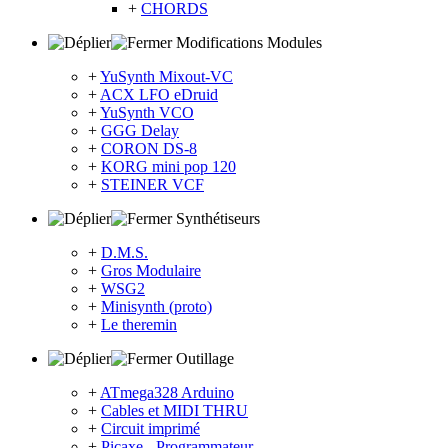
+
CHORDS
Modifications Modules
+
YuSynth Mixout-VC
+
ACX LFO eDruid
+
YuSynth VCO
+
GGG Delay
+
CORON DS-8
+
KORG mini pop 120
+
STEINER VCF
Synthétiseurs
+
D.M.S.
+
Gros Modulaire
+
WSG2
+
Minisynth (proto)
+
Le theremin
Outillage
+
ATmega328 Arduino
+
Cables et MIDI THRU
+
Circuit imprimé
+
Picaxe - Programmateur