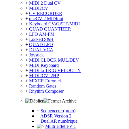
+
MIDI 2 Dual CV
+
MIDI2CV
+
CV-RECORDER
+
oneCV 2 MIDIout
+
Keyboard CV/GATE/MIDI
+
QUAD QUANTIZER
+
LFO AM-FM
+
Locked S&H
+
QUAD LFO
+
DUAL VCA
+
Joystick
+
MIDI CLOCK MUL/DEV
+
MIDI Keyboard
+
MIDI to TRIG VELOCITY
+
MIDI2CV_2HP
+
MIXER Eurorack
+
Random Gates
+
Rhythm Composer
Archive
+
Sequenceur (proto)
+
ADSR Version 2
+
Dual AR numérique
Multi-Effet FV-1