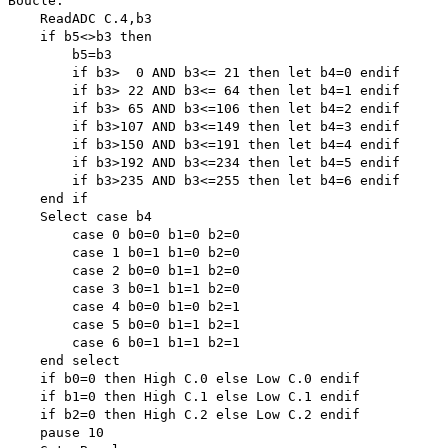
Boucle:
ReadADC C.4,b3
if b5<>b3 then
b5=b3
if b3> 0 AND b3<= 21 then let b4=0 endif
if b3> 22 AND b3<= 64 then let b4=1 endif
if b3> 65 AND b3<=106 then let b4=2 endif
if b3>107 AND b3<=149 then let b4=3 endif
if b3>150 AND b3<=191 then let b4=4 endif
if b3>192 AND b3<=234 then let b4=5 endif
if b3>235 AND b3<=255 then let b4=6 endif
end if
Select case b4
case 0 b0=0 b1=0 b2=0
case 1 b0=1 b1=0 b2=0
case 2 b0=0 b1=1 b2=0
case 3 b0=1 b1=1 b2=0
case 4 b0=0 b1=0 b2=1
case 5 b0=0 b1=1 b2=1
case 6 b0=1 b1=1 b2=1
end select
if b0=0 then High C.0 else Low C.0 endif
if b1=0 then High C.1 else Low C.1 endif
if b2=0 then High C.2 else Low C.2 endif
pause 10