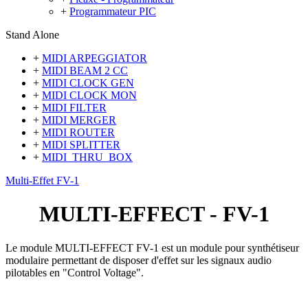
+
Programmateur PIC
Stand Alone
+
MIDI ARPEGGIATOR
+
MIDI BEAM 2 CC
+
MIDI CLOCK GEN
+
MIDI CLOCK MON
+
MIDI FILTER
+
MIDI MERGER
+
MIDI ROUTER
+
MIDI SPLITTER
+
MIDI_THRU_BOX
Multi-Effet FV-1
MULTI-EFFECT - FV-1
Le module MULTI-EFFECT FV-1 est un module pour synthétiseur
modulaire permettant de disposer d'effet sur les signaux audio
pilotables en "Control Voltage".