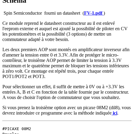
Schéma
Spin Semiconductor fourni un datasheet (
FV-1.pdf
)
Ce module reprend le datasheet constructeur au il est enlevé
l'eeprom externe et auquel est ajouté la possibilité de piloter en CV
les potentiomètres et la possibilité (3 options) de mettre un
commutateur adapté à votre besoin.
Les deux premiers AOP sont montés en amplificateur inverseur afin
d'amener la tension entre 0 et 3.3V. Afin de protéger le micro-
contrôleur, le troisième AOP permet de limiter la tension à 3.3V
maximum et le quatrième permet de bloquer les tensions inférieures
à zéro volt. Ce montage est répété trois, pour chaque entrée
POT1/POT2 et POT3.
Pour sélectionner un effet, il suffit de mettre à 0V ou à +3.3V les
entrées A, B et C en fonction de la table fournie par le constructeur.
A vous de choisir l'option de commutateur que vous souhaitez.
Si vous prenez la troisième option avec un picaxe 08M2 (dil8), vous
devrez introduire ce programme avec la méthode indiquée
ici
.
#PICAXE 08M2