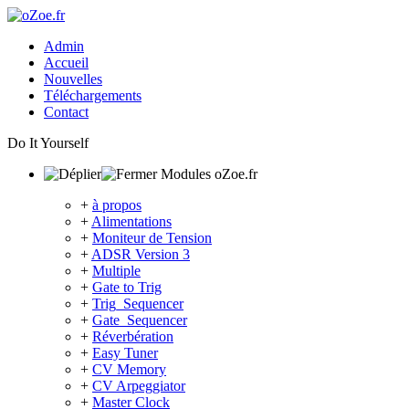
Admin
Accueil
Nouvelles
Téléchargements
Contact
Do It Yourself
Modules oZoe.fr
+
à propos
+
Alimentations
+
Moniteur de Tension
+
ADSR Version 3
+
Multiple
+
Gate to Trig
+
Trig_Sequencer
+
Gate_Sequencer
+
Réverbération
+
Easy Tuner
+
CV Memory
+
CV Arpeggiator
+
Master Clock