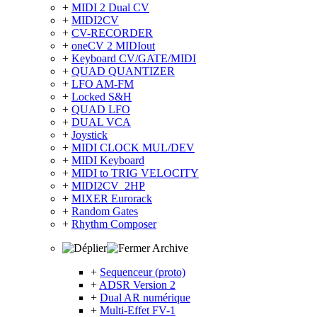
+
MIDI 2 Dual CV
+
MIDI2CV
+
CV-RECORDER
+
oneCV 2 MIDIout
+
Keyboard CV/GATE/MIDI
+
QUAD QUANTIZER
+
LFO AM-FM
+
Locked S&H
+
QUAD LFO
+
DUAL VCA
+
Joystick
+
MIDI CLOCK MUL/DEV
+
MIDI Keyboard
+
MIDI to TRIG VELOCITY
+
MIDI2CV_2HP
+
MIXER Eurorack
+
Random Gates
+
Rhythm Composer
Archive
+
Sequenceur (proto)
+
ADSR Version 2
+
Dual AR numérique
+
Multi-Effet FV-1