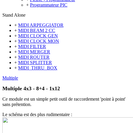
+
Programmateur PIC
Stand Alone
+
MIDI ARPEGGIATOR
+
MIDI BEAM 2 CC
+
MIDI CLOCK GEN
+
MIDI CLOCK MON
+
MIDI FILTER
+
MIDI MERGER
+
MIDI ROUTER
+
MIDI SPLITTER
+
MIDI_THRU_BOX
Multiple
Multiple 4x3 - 8+4 - 1x12
Ce module est un simple petit outil de raccordement 'point à point'
sans prétention.
Le schéma est des plus rudimentaire :