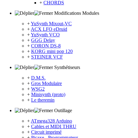
+
CHORDS
Modifications Modules
+
YuSynth Mixout-VC
+
ACX LFO eDruid
+
YuSynth VCO
+
GGG Delay
+
CORON DS-8
+
KORG mini pop 120
+
STEINER VCF
Synthétiseurs
+
D.M.S.
+
Gros Modulaire
+
WSG2
+
Minisynth (proto)
+
Le theremin
Outillage
+
ATmega328 Arduino
+
Cables et MIDI THRU
+
Circuit imprimé
+
Picaxe - Programmateur