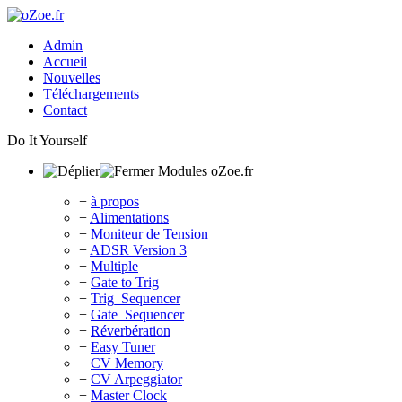
Admin
Accueil
Nouvelles
Téléchargements
Contact
Do It Yourself
Modules oZoe.fr
+
à propos
+
Alimentations
+
Moniteur de Tension
+
ADSR Version 3
+
Multiple
+
Gate to Trig
+
Trig_Sequencer
+
Gate_Sequencer
+
Réverbération
+
Easy Tuner
+
CV Memory
+
CV Arpeggiator
+
Master Clock